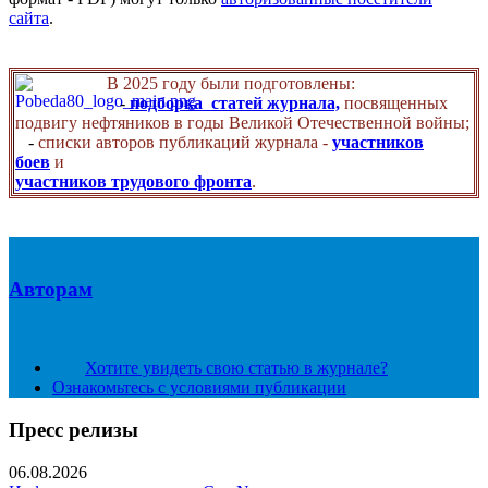
сайта
.
В 2025 году были подготовлены:
-
подборка статей журнала,
посвященных
подвигу нефтяников в годы Великой Отечественной войны;
-
списки авторов публикаций журнала -
участников
боев
и
участников трудового фронта
.
Авторам
Хотите увидеть свою статью в журнале?
Ознакомьтесь с условиями публикации
Пресс релизы
06.08.2026