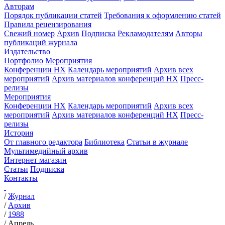
Авторам
Порядок публикации статей
Требования к оформлению статей
Правила рецензирования
Свежий номер
Архив
Подписка
Рекламодателям
Авторы
публикаций журнала
Издательство
Портфолио
Мероприятия
Конференции НХ
Календарь мероприятий
Архив всех
мероприятий
Архив материалов конференций НХ
Пресс-
релизы
Мероприятия
Конференции НХ
Календарь мероприятий
Архив всех
мероприятий
Архив материалов конференций НХ
Пресс-
релизы
История
От главного редактора
Библиотека
Статьи в журнале
Мультимедийный архив
Интернет магазин
Статьи
Подписка
Контакты
/
Журнал
/
Архив
/
1988
/
Апрель