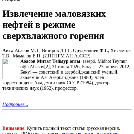
Извлечение маловязких
нефтей в режиме
сверхвлажного горения
Авт.:
Абасов М.Т., Везиров Д.Ш., Оруджалиев Ф.Г., Хисметов
Т.В., Мамалов Е.Н. (ИПГНГМ АН АзССР)
Абасов Митат Теймур оглы
(азерб. Midhət Teymur
oğlu Abasov[2]; 31 июля 1926, Баку — 23 апреля 2012,
Баку) — советский и азербайджанский учёный,
академик АН Азербайджана (1980), член-
корреспондент Академии наук СССР (1984), доктор
технических наук (1962), профессор.
Подробнее...
Внимание!
Купить полный текст статьи (русская версия,
формат - PDF) могут только
авторизованные посетители