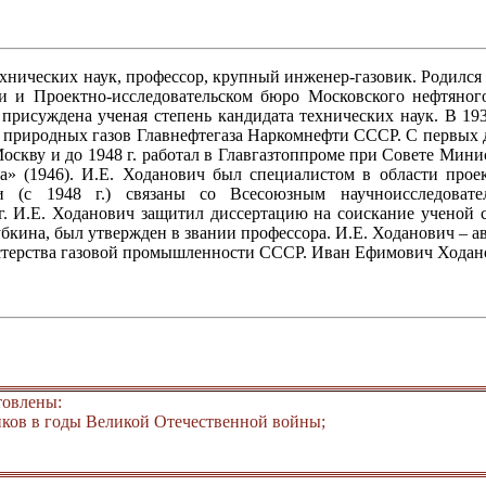
технических наук, профессор, крупный инженер-газовик. Родилс
рии и Проектно-исследовательском бюро Московского нефтяног
 присуждена ученая степень кандидата технических наук. В 19
ла природных газов Главнефтегаза Наркомнефти СССР. С первых
 Москву и до 1948 г. работал в Главгазтоппроме при Совете Мин
» (1946). И.Е. Ходанович был специалистом в области прое
ни (с 1948 г.) связаны со Всесоюзным научноисследоват
 г. И.Е. Ходанович защитил диссертацию на соискание ученой с
кина, был утвержден в звании профессора. И.Е. Ходанович – ав
стерства газовой промышленности СССР. Иван Ефимович Ходанов
товлены:
ков в годы Великой Отечественной войны;