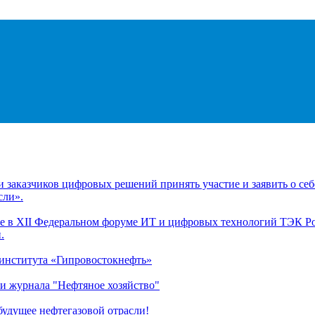
заказчиков цифровых решений принять участие и заявить о себ
сли».
 в XII Федеральном форуме ИТ и цифровых технологий ТЭК Рос
.
 института «Гипровостокнефть»
и журнала "Нефтяное хозяйство"
удущее нефтегазовой отрасли!