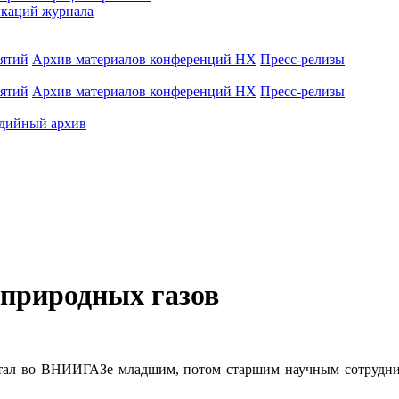
каций журнала
иятий
Архив материалов конференций НХ
Пресс-релизы
иятий
Архив материалов конференций НХ
Пресс-релизы
дийный архив
природных газов
отал во ВНИИГАЗе младшим, потом старшим научным сотрудник