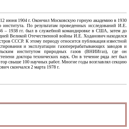
я 12 июня 1904 г. Окончил Московскую горную академию в 1930
о института. По результатам проведенных исследований И.Е.
36 – 1938 гг. был в служебной командировке в США, затем до
 дней Великой Отечественной войны И.Е. Ходанович находился
истров СССР. К этому периоду относится публикация известной
ктирования и эксплуатации газоперерабатывающих заводов и
ельским институтом природных газов (ВНИИгаз), где он
тепени доктора технических наук. Он в течение ряда лет был
тор свыше 100 научных работ. Многие годы возглавлял секцию
ич скончался 2 марта 1978 г.