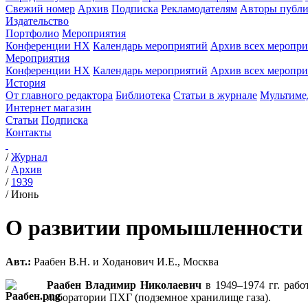
Свежий номер
Архив
Подписка
Рекламодателям
Авторы публи
Издательство
Портфолио
Мероприятия
Конференции НХ
Календарь мероприятий
Архив всех меропр
Мероприятия
Конференции НХ
Календарь мероприятий
Архив всех меропр
История
От главного редактора
Библиотека
Статьи в журнале
Мультиме
Интернет магазин
Статьи
Подписка
Контакты
/
Журнал
/
Архив
/
1939
/
Июнь
О развитии промышленности 
Авт.:
Раабен В.Н. и Ходанович И.Е., Москва
Раабен Владимир Николаевич
в 1949–1974 гг. раб
лаборатории ПХГ (подземное хранилище газа).