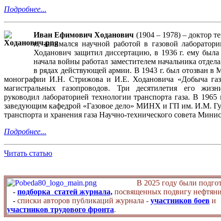
Подробнее...
Иван Ефимович Ходанович
(1904 – 1978) – доктор 
г., занимался научной работой в газовой лаборато
Ходанович защитил диссертацию, в 1936 г. ему была
начала войны работал заместителем начальника отде
в рядах действующей армии. В 1943 г. был отозван в
монографии И.Н. Стрижова и И.Е. Ходановича «Добыча газа
магистральных газопроводов. Три десятилетия его жиз
руководил лабораторией технологии транспорта газа. В 1965
заведующим кафедрой «Газовое дело» МИНХ и ГП им. И.М. Губ
транспорта и хранения газа Научно-технического совета Мини
Подробнее...
Читать статью
В 2025 году были подго
-
подборка статей журнала,
посвященных подвигу нефтяни
-
списки авторов публикаций журнала -
участников боев
и
участников трудового фронта
.