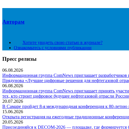
Авторам
Хотите увидеть свою статью в журнале?
Ознакомьтесь с условиями публикации
Пресс релизы
06.08.2026
Информационная группа ComNews приглашает разработчиков и 
Прядунова «Лучшие цифровые решения для нефтегазовой отра
06.08.2026
Информационная группа ComNews приглашает принять участие
тех, кто строит цифровое будущее нефтегазовой отрасли России
20.07.2026
В Самаре пройдет 8-я международная конференция к 80-летию
15.06.2026
Открыта регистрация на ежегодные традиционные конференци
20.05.2026
Присоединяйся к DECOM-2026 — площадке, где формируется б