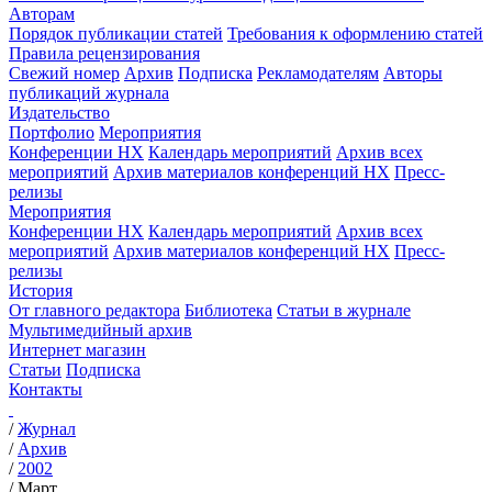
Авторам
Порядок публикации статей
Требования к оформлению статей
Правила рецензирования
Свежий номер
Архив
Подписка
Рекламодателям
Авторы
публикаций журнала
Издательство
Портфолио
Мероприятия
Конференции НХ
Календарь мероприятий
Архив всех
мероприятий
Архив материалов конференций НХ
Пресс-
релизы
Мероприятия
Конференции НХ
Календарь мероприятий
Архив всех
мероприятий
Архив материалов конференций НХ
Пресс-
релизы
История
От главного редактора
Библиотека
Статьи в журнале
Мультимедийный архив
Интернет магазин
Статьи
Подписка
Контакты
/
Журнал
/
Архив
/
2002
/
Март