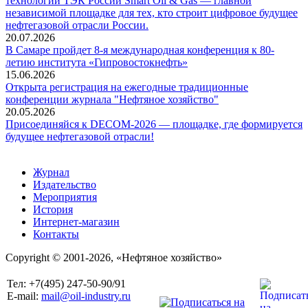
технологий ТЭК России Smart Oil & Gas — главной
независимой площадке для тех, кто строит цифровое будущее
нефтегазовой отрасли России.
20.07.2026
В Самаре пройдет 8-я международная конференция к 80-
летию института «Гипровостокнефть»
15.06.2026
Открыта регистрация на ежегодные традиционные
конференции журнала "Нефтяное хозяйство"
20.05.2026
Присоединяйся к DECOM-2026 — площадке, где формируется
будущее нефтегазовой отрасли!
Журнал
Издательство
Мероприятия
История
Интернет-магазин
Контакты
Copyright © 2001-2026, «Нефтяное хозяйство»
Тел: +7(495) 247-50-90/91
E-mail:
mail@oil-industry.ru