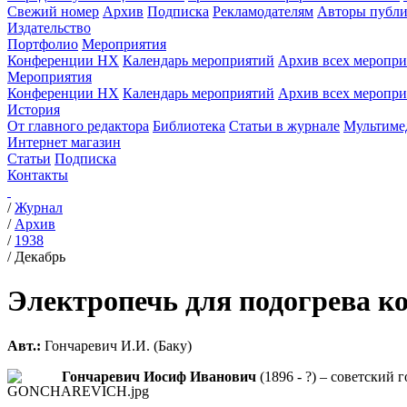
Свежий номер
Архив
Подписка
Рекламодателям
Авторы публи
Издательство
Портфолио
Мероприятия
Конференции НХ
Календарь мероприятий
Архив всех меропр
Мероприятия
Конференции НХ
Календарь мероприятий
Архив всех меропр
История
От главного редактора
Библиотека
Статьи в журнале
Мультиме
Интернет магазин
Статьи
Подписка
Контакты
/
Журнал
/
Архив
/
1938
/
Декабрь
Электропечь для подогрева к
Авт.:
Гончаревич И.И. (Баку)
Гончаревич Иосиф Иванович
(1896 - ?) – советский