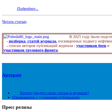
Подробнее...
Читать статью
В 2025 году были подго
-
подборка статей журнала,
посвященных подвигу нефтяни
-
списки авторов публикаций журнала -
участников боев
и
участников трудового фронта
.
Авторам
Хотите увидеть свою статью в журнале?
Ознакомьтесь с условиями публикации
Пресс релизы