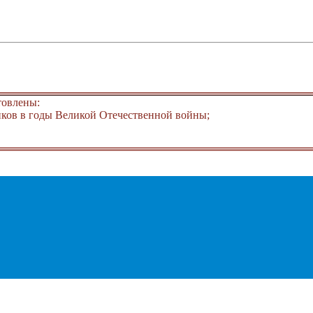
товлены:
ков в годы Великой Отечественной войны;