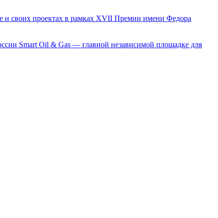
е и своих проектах в рамках XVII Премии имени Федора
сии Smart Oil & Gas — главной независимой площадке для