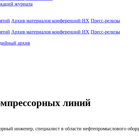
каций журнала
иятий
Архив материалов конференций НХ
Пресс-релизы
иятий
Архив материалов конференций НХ
Пресс-релизы
дийный архив
омпрессорных линий
 горный инженер, специалист в области нефтепромыслового обор