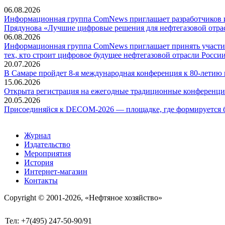
06.08.2026
Информационная группа ComNews приглашает разработчиков и 
Прядунова «Лучшие цифровые решения для нефтегазовой отра
06.08.2026
Информационная группа ComNews приглашает принять участие
тех, кто строит цифровое будущее нефтегазовой отрасли России
20.07.2026
В Самаре пройдет 8-я международная конференция к 80-летию
15.06.2026
Открыта регистрация на ежегодные традиционные конференци
20.05.2026
Присоединяйся к DECOM-2026 — площадке, где формируется б
Журнал
Издательство
Мероприятия
История
Интернет-магазин
Контакты
Copyright © 2001-2026, «Нефтяное хозяйство»
Тел: +7(495) 247-50-90/91