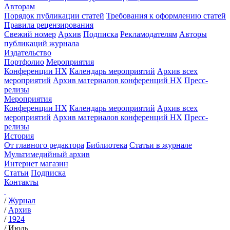
Авторам
Порядок публикации статей
Требования к оформлению статей
Правила рецензирования
Свежий номер
Архив
Подписка
Рекламодателям
Авторы
публикаций журнала
Издательство
Портфолио
Мероприятия
Конференции НХ
Календарь мероприятий
Архив всех
мероприятий
Архив материалов конференций НХ
Пресс-
релизы
Мероприятия
Конференции НХ
Календарь мероприятий
Архив всех
мероприятий
Архив материалов конференций НХ
Пресс-
релизы
История
От главного редактора
Библиотека
Статьи в журнале
Мультимедийный архив
Интернет магазин
Статьи
Подписка
Контакты
/
Журнал
/
Архив
/
1924
/
Июль