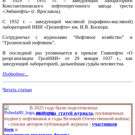
В 1929 – 1931 гг. – заведующий лабораторией
Константиновского нефтеперегонного завода треста
«Эмбанефть» (г. Ярославль).
С 1932 г. – заведующий масляной (парафино-масляной)
лабораторией НИИ «Грознефти» им. И.В. Косиора.
Сотрудничал с журналами “Нефтяное хозяйство” и
“Грозненский нефтяник”.
В последний раз упоминается в приказе Главнефти «О
реорганизации ГрозНИИ» от 29 января 1937 г., как
заведующий лабораторией, дальнейшая судьба неизвестна.
Подробнее...
Читать статью
В 2025 году были подготовлены:
-
подборка статей журнала,
посвященных
подвигу нефтяников в годы Великой Отечественной войны;
-
списки авторов публикаций журнала -
участников
боев
и
участников трудового фронта
.