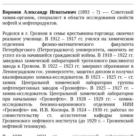
Воронов Александр Игнатьевич
(1893 - ?) -–– Советский
химик-органик, специалист в области исследования свойств
нефтей и нефтепродуктов.
Родился в г. Грозном в семье крестьянина-торговца; окончил
реальное училище. В 1912 – 1917 гг. учился на химическом
отделении физико-математического факультета
Петербургского (Петроградского) университета, окончить не
успел из-за начавшейся гражданской войны. В 1918 – 1922 гг.
заведовал химической лабораторией тротилового (масляного)
завода в Грозном. В 1922 – 1923 гг. завершил образование в
Ленинградском гос. университете, защитил диплом и получил
квалификацию химика-исследователя. В 1923 – 1925 гг. – ст.
химик Центральной химической лаборатории группы
нефтеперегонных заводов «Грознефти». В 1925 – 1927 гг. –
химик-исследователь Центральной химической лаборатории
при начальнике «Грознефти». В 1928 – 1929 гг. – химик-
исследователь бензино-кероинового отделения НИИ
«Грознефти» им. И.В. Косиора. В 1924 – 1930 гг. работал по
совместительству ст. ассистентом кафедры химии
Грозненского нефтяного института (до 1929 г. – Грозненский
нефтяной техникум).