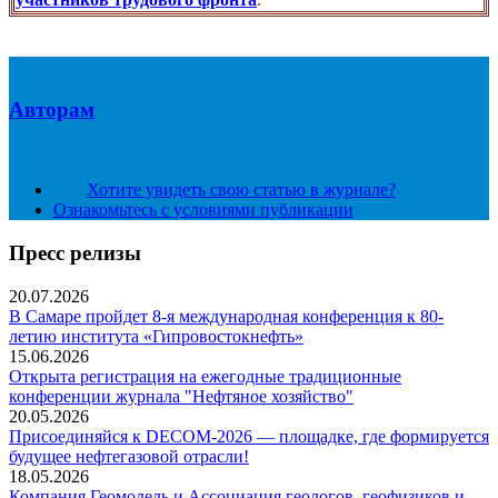
Авторам
Хотите увидеть свою статью в журнале?
Ознакомьтесь с условиями публикации
Пресс релизы
20.07.2026
В Самаре пройдет 8-я международная конференция к 80-
летию института «Гипровостокнефть»
15.06.2026
Открыта регистрация на ежегодные традиционные
конференции журнала "Нефтяное хозяйство"
20.05.2026
Присоединяйся к DECOM-2026 — площадке, где формируется
будущее нефтегазовой отрасли!
18.05.2026
Компания Геомодель и Ассоциация геологов, геофизиков и