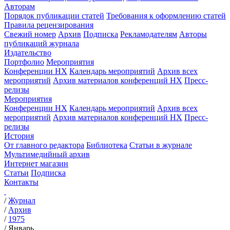
Авторам
Порядок публикации статей
Требования к оформлению статей
Правила рецензирования
Свежий номер
Архив
Подписка
Рекламодателям
Авторы
публикаций журнала
Издательство
Портфолио
Мероприятия
Конференции НХ
Календарь мероприятий
Архив всех
мероприятий
Архив материалов конференций НХ
Пресс-
релизы
Мероприятия
Конференции НХ
Календарь мероприятий
Архив всех
мероприятий
Архив материалов конференций НХ
Пресс-
релизы
История
От главного редактора
Библиотека
Статьи в журнале
Мультимедийный архив
Интернет магазин
Статьи
Подписка
Контакты
/
Журнал
/
Архив
/
1975
/
Январь