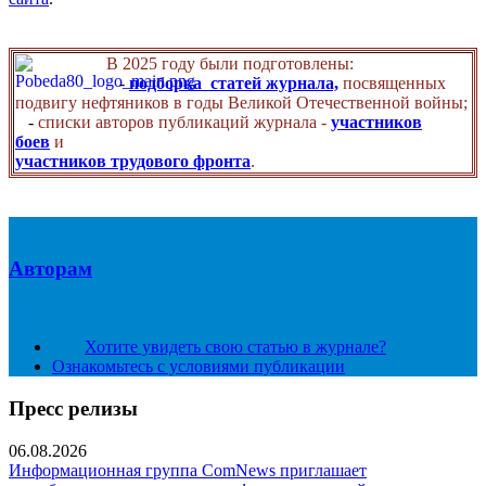
В 2025 году были подготовлены:
-
подборка статей журнала,
посвященных
подвигу нефтяников в годы Великой Отечественной войны;
-
списки авторов публикаций журнала -
участников
боев
и
участников трудового фронта
.
Авторам
Хотите увидеть свою статью в журнале?
Ознакомьтесь с условиями публикации
Пресс релизы
06.08.2026
Информационная группа ComNews приглашает