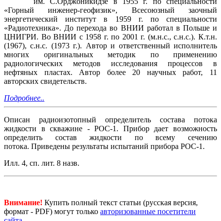
им. С.Орджоникидзе в 1955 г. по специальности
«Горный инженер-геофизик», Всесоюзный заочный
энергетический институт в 1959 г. по специальности
«Радиотехника». До перехода во ВНИИ работал в Польше и
ЦНИГРИ. Во ВНИИ с 1958 г. по 2001 г. (м.н.с., с.н.с.). К.т.н.
(1967), с.н.с. (1973 г.). Автор и ответственный исполнитель
многих оригинальных методик по применению
радиологических методов исследования процессов в
нефтяных пластах. Автор более 20 научных работ, 11
авторских свидетельств.
Подробнее..
Описан радиоизотопный определитель состава потока
жидкости в скважине - РОС-1. Прибор дает возможность
определить состав жидкости по всему сечению
потока. Приведены результаты испытаний прибора РОС-1.
Илл. 4, сп. лит. 8 назв.
Внимание!
Купить полный текст статьи (русская версия,
формат - PDF) могут только
авторизованные посетители
сайта
.