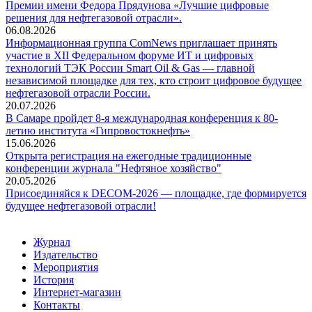
Премии имени Федора Прядунова «Лучшие цифровые
решения для нефтегазовой отрасли».
06.08.2026
Информационная группа ComNews приглашает принять
участие в XII Федеральном форуме ИТ и цифровых
технологий ТЭК России Smart Oil & Gas — главной
независимой площадке для тех, кто строит цифровое будущее
нефтегазовой отрасли России.
20.07.2026
В Самаре пройдет 8-я международная конференция к 80-
летию института «Гипровостокнефть»
15.06.2026
Открыта регистрация на ежегодные традиционные
конференции журнала "Нефтяное хозяйство"
20.05.2026
Присоединяйся к DECOM-2026 — площадке, где формируется
будущее нефтегазовой отрасли!
Журнал
Издательство
Мероприятия
История
Интернет-магазин
Контакты