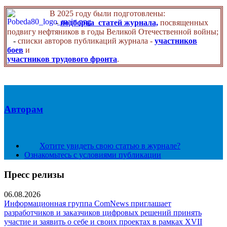
В 2025 году были подготовлены:
-
подборка статей журнала,
посвященных
подвигу нефтяников в годы Великой Отечественной войны;
-
списки авторов публикаций журнала -
участников
боев
и
участников трудового фронта
.
Авторам
Хотите увидеть свою статью в журнале?
Ознакомьтесь с условиями публикации
Пресс релизы
06.08.2026
Информационная группа ComNews приглашает
разработчиков и заказчиков цифровых решений принять
участие и заявить о себе и своих проектах в рамках XVII