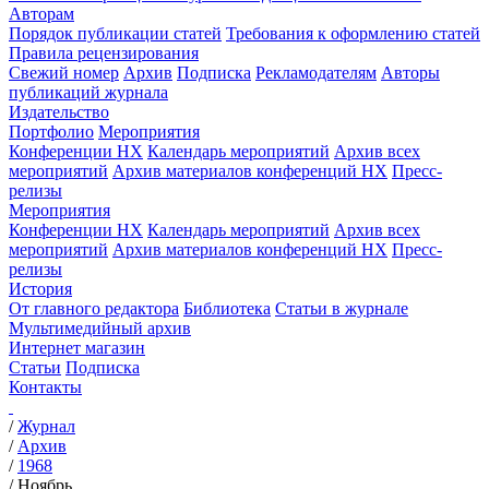
Авторам
Порядок публикации статей
Требования к оформлению статей
Правила рецензирования
Свежий номер
Архив
Подписка
Рекламодателям
Авторы
публикаций журнала
Издательство
Портфолио
Мероприятия
Конференции НХ
Календарь мероприятий
Архив всех
мероприятий
Архив материалов конференций НХ
Пресс-
релизы
Мероприятия
Конференции НХ
Календарь мероприятий
Архив всех
мероприятий
Архив материалов конференций НХ
Пресс-
релизы
История
От главного редактора
Библиотека
Статьи в журнале
Мультимедийный архив
Интернет магазин
Статьи
Подписка
Контакты
/
Журнал
/
Архив
/
1968
/
Ноябрь