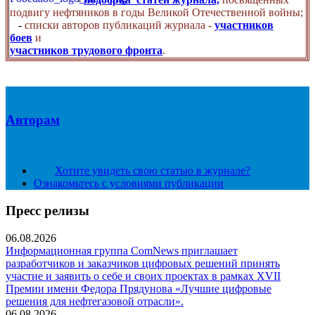
подвигу нефтяников в годы Великой Отечественной войны;
-
списки авторов публикаций журнала -
участников
боев
и
участников трудового фронта
.
Авторам
Хотите увидеть свою статью в журнале?
Ознакомьтесь с условиями публикации
Пресс релизы
06.08.2026
Информационная группа ComNews приглашает
разработчиков и заказчиков цифровых решений принять
участие и заявить о себе и своих проектах в рамках XVII
Премии имени Федора Прядунова «Лучшие цифровые
решения для нефтегазовой отрасли».
06.08.2026