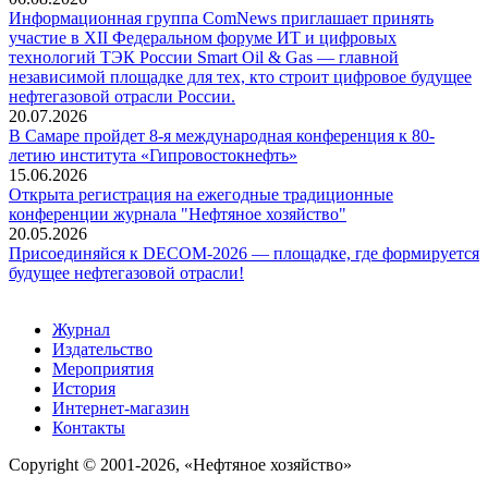
Информационная группа ComNews приглашает принять
участие в XII Федеральном форуме ИТ и цифровых
технологий ТЭК России Smart Oil & Gas — главной
независимой площадке для тех, кто строит цифровое будущее
нефтегазовой отрасли России.
20.07.2026
В Самаре пройдет 8-я международная конференция к 80-
летию института «Гипровостокнефть»
15.06.2026
Открыта регистрация на ежегодные традиционные
конференции журнала "Нефтяное хозяйство"
20.05.2026
Присоединяйся к DECOM-2026 — площадке, где формируется
будущее нефтегазовой отрасли!
Журнал
Издательство
Мероприятия
История
Интернет-магазин
Контакты
Copyright © 2001-2026, «Нефтяное хозяйство»