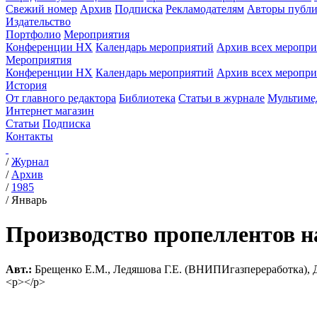
Свежий номер
Архив
Подписка
Рекламодателям
Авторы публи
Издательство
Портфолио
Мероприятия
Конференции НХ
Календарь мероприятий
Архив всех меропр
Мероприятия
Конференции НХ
Календарь мероприятий
Архив всех меропр
История
От главного редактора
Библиотека
Статьи в журнале
Мультиме
Интернет магазин
Статьи
Подписка
Контакты
/
Журнал
/
Архив
/
1985
/
Январь
Производство пропеллентов н
Авт.:
Брещенко Е.М., Ледяшова Г.Е. (ВНИПИгазпереработка)
<p></p>