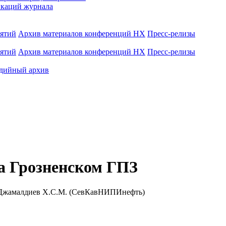
каций журнала
иятий
Архив материалов конференций НХ
Пресс-релизы
иятий
Архив материалов конференций НХ
Пресс-релизы
дийный архив
а Грозненском ГПЗ
, Джамалдиев Х.С.М. (СевКавНИПИнефть)