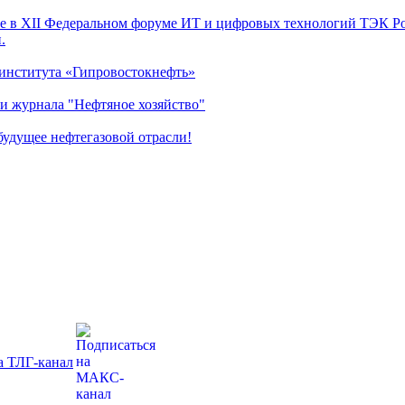
 в XII Федеральном форуме ИТ и цифровых технологий ТЭК Рос
.
 института «Гипровостокнефть»
и журнала "Нефтяное хозяйство"
удущее нефтегазовой отрасли!