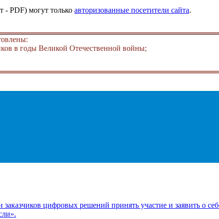
т - PDF) могут только
авторизованные посетители сайта
.
товлены:
ков в годы Великой Отечественной войны;
заказчиков цифровых решений принять участие и заявить о себ
сли».