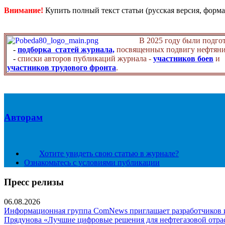
Внимание!
Купить полный текст статьи (русская версия, форма
В 2025 году были подго
-
подборка статей журнала,
посвященных подвигу нефтяни
-
списки авторов публикаций журнала -
участников боев
и
участников трудового фронта
.
Авторам
Хотите увидеть свою статью в журнале?
Ознакомьтесь с условиями публикации
Пресс релизы
06.08.2026
Информационная группа ComNews приглашает разработчиков и 
Прядунова «Лучшие цифровые решения для нефтегазовой отра