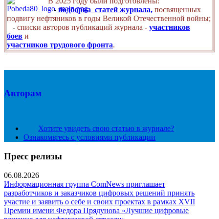
В 2025 году были подготовлены:
-
подборка статей журнала,
посвященных
подвигу нефтяников в годы Великой Отечественной войны;
-
списки авторов публикаций журнала -
участников
боев
и
участников трудового фронта
.
Авторам
Хотите увидеть свою статью в журнале?
Ознакомьтесь с условиями публикации
Пресс релизы
06.08.2026
Информационная группа ComNews приглашает
разработчиков и заказчиков цифровых решений принять
участие и заявить о себе и своих проектах в рамках XVII
Премии имени Федора Прядунова «Лучшие цифровые