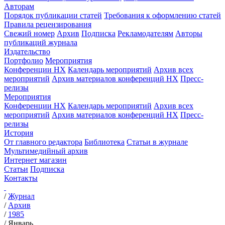
Авторам
Порядок публикации статей
Требования к оформлению статей
Правила рецензирования
Свежий номер
Архив
Подписка
Рекламодателям
Авторы
публикаций журнала
Издательство
Портфолио
Мероприятия
Конференции НХ
Календарь мероприятий
Архив всех
мероприятий
Архив материалов конференций НХ
Пресс-
релизы
Мероприятия
Конференции НХ
Календарь мероприятий
Архив всех
мероприятий
Архив материалов конференций НХ
Пресс-
релизы
История
От главного редактора
Библиотека
Статьи в журнале
Мультимедийный архив
Интернет магазин
Статьи
Подписка
Контакты
/
Журнал
/
Архив
/
1985
/
Январь