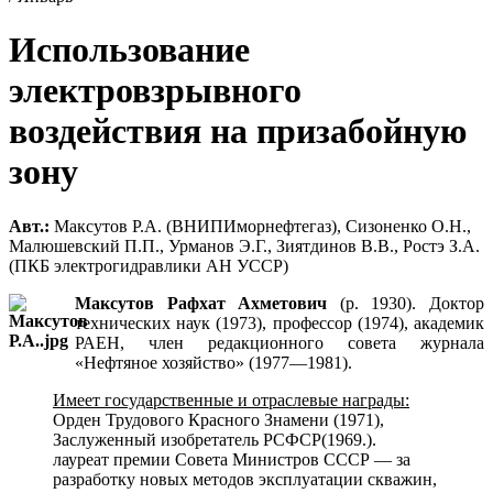
Использование
электровзрывного
воздействия на призабойную
зону
Авт.:
Максутов Р.А. (ВНИПИморнефтегаз), Сизоненко О.Н.,
Малюшевский П.П., Урманов Э.Г., Зиятдинов В.В., Ростэ З.А.
(ПКБ электрогидравлики АН УССР)
Максутов Рафхат Ахметович
(р. 1930). Доктор
технических наук (1973), профессор (1974), академик
РАЕН, член редакционного совета журнала
«Нефтяное хозяйство» (1977—1981).
Имеет государственные и отраслевые награды:
Орден Трудового Красного Знамени (1971),
Заслуженный изобретатель РСФСР(1969.).
лауреат премии Совета Министров СССР — за
разработку новых методов эксплуатации скважин,