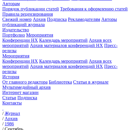
Авторам
Порядок публикации статей
Требования к оформлению статей
Правила рецензирования
Свежий номер
Архив
Подписка
Рекламодателям
Авторы
публикаций журнала
Издательство
Портфолио
Мероприятия
Конференции НХ
Календарь мероприятий
Архив всех
мероприятий
Архив материалов конференций НХ
Пресс-
релизы
Мероприятия
Конференции НХ
Календарь мероприятий
Архив всех
мероприятий
Архив материалов конференций НХ
Пресс-
релизы
История
От главного редактора
Библиотека
Статьи в журнале
Мультимедийный архив
Интернет магазин
Статьи
Подписка
Контакты
/
Журнал
/
Архив
/
1986
/
Сентябрь