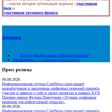
-
списки авторов публикаций журнала -
участников
боев
и
участников трудового фронта
.
Авторам
Хотите увидеть свою статью в журнале?
Ознакомьтесь с условиями публикации
Пресс релизы
06.08.2026
Информационная группа ComNews приглашает
разработчиков и заказчиков цифровых решений принять
участие и заявить о себе и своих проектах в рамках XVII
Премии имени Федора Прядунова «Лучшие цифровые
решения для нефтегазовой отрасли».
06.08.2026
Информационная группа ComNews приглашает принять