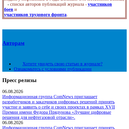
-
списки авторов публикаций журнала -
участников
боев
и
участников трудового фронта
.
Авторам
Хотите увидеть свою статью в журнале?
Ознакомьтесь с условиями публикации
Пресс релизы
06.08.2026
Информационная группа ComNews приглашает
разработчиков и заказчиков цифровых решений принять
участие и заявить о себе и своих проектах в рамках XVII
Премии имени Федора Прядунова «Лучшие цифровые
решения для нефтегазовой отрасли».
06.08.2026
Информационная группа ComNews приглашает принять