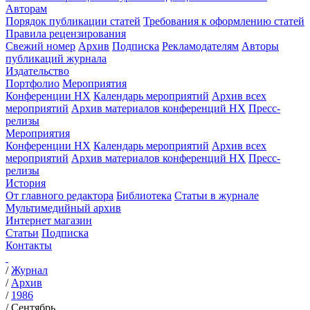
Авторам
Порядок публикации статей
Требования к оформлению статей
Правила рецензирования
Свежий номер
Архив
Подписка
Рекламодателям
Авторы
публикаций журнала
Издательство
Портфолио
Мероприятия
Конференции НХ
Календарь мероприятий
Архив всех
мероприятий
Архив материалов конференций НХ
Пресс-
релизы
Мероприятия
Конференции НХ
Календарь мероприятий
Архив всех
мероприятий
Архив материалов конференций НХ
Пресс-
релизы
История
От главного редактора
Библиотека
Статьи в журнале
Мультимедийный архив
Интернет магазин
Статьи
Подписка
Контакты
/
Журнал
/
Архив
/
1986
/
Сентябрь