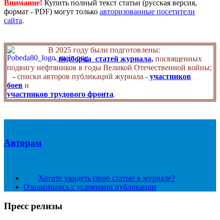
Внимание!
Купить полный текст статьи (русская версия,
формат - PDF) могут только
авторизованные посетители
сайта
.
В 2025 году были подготовлены:
-
подборка статей журнала,
посвященных
подвигу нефтяников в годы Великой Отечественной войны;
-
списки авторов публикаций журнала -
участников
боев
и
участников трудового фронта
.
Авторам
Хотите увидеть свою статью в журнале?
Ознакомьтесь с условиями публикации
Пресс релизы