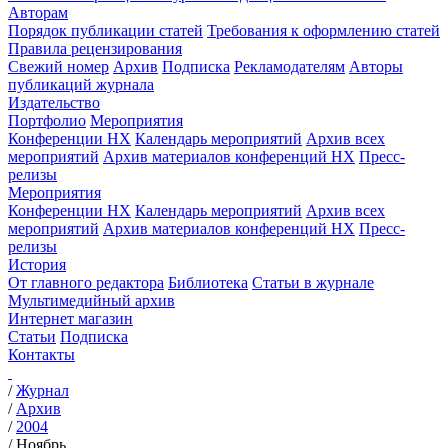
Авторам
Порядок публикации статей
Требования к оформлению статей
Правила рецензирования
Свежий номер
Архив
Подписка
Рекламодателям
Авторы
публикаций журнала
Издательство
Портфолио
Мероприятия
Конференции НХ
Календарь мероприятий
Архив всех
мероприятий
Архив материалов конференций НХ
Пресс-
релизы
Мероприятия
Конференции НХ
Календарь мероприятий
Архив всех
мероприятий
Архив материалов конференций НХ
Пресс-
релизы
История
От главного редактора
Библиотека
Статьи в журнале
Мультимедийный архив
Интернет магазин
Статьи
Подписка
Контакты
/
Журнал
/
Архив
/
2004
/
Ноябрь