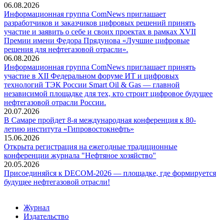
06.08.2026
Информационная группа ComNews приглашает
разработчиков и заказчиков цифровых решений принять
участие и заявить о себе и своих проектах в рамках XVII
Премии имени Федора Прядунова «Лучшие цифровые
решения для нефтегазовой отрасли».
06.08.2026
Информационная группа ComNews приглашает принять
участие в XII Федеральном форуме ИТ и цифровых
технологий ТЭК России Smart Oil & Gas — главной
независимой площадке для тех, кто строит цифровое будущее
нефтегазовой отрасли России.
20.07.2026
В Самаре пройдет 8-я международная конференция к 80-
летию института «Гипровостокнефть»
15.06.2026
Открыта регистрация на ежегодные традиционные
конференции журнала "Нефтяное хозяйство"
20.05.2026
Присоединяйся к DECOM-2026 — площадке, где формируется
будущее нефтегазовой отрасли!
Журнал
Издательство