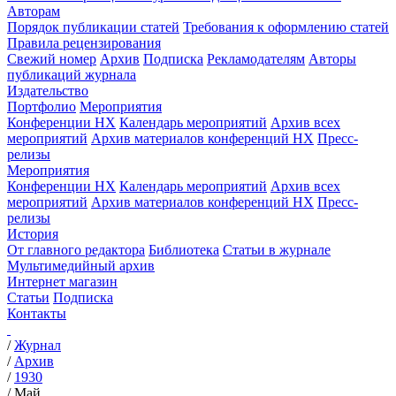
Авторам
Порядок публикации статей
Требования к оформлению статей
Правила рецензирования
Свежий номер
Архив
Подписка
Рекламодателям
Авторы
публикаций журнала
Издательство
Портфолио
Мероприятия
Конференции НХ
Календарь мероприятий
Архив всех
мероприятий
Архив материалов конференций НХ
Пресс-
релизы
Мероприятия
Конференции НХ
Календарь мероприятий
Архив всех
мероприятий
Архив материалов конференций НХ
Пресс-
релизы
История
От главного редактора
Библиотека
Статьи в журнале
Мультимедийный архив
Интернет магазин
Статьи
Подписка
Контакты
/
Журнал
/
Архив
/
1930
/
Май