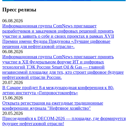
Пресс релизы
06.08.2026
Информационная группа ComNews приглашает
разработчиков и заказчиков цифровых решений принять
участие и заявить о себе и своих проектах в рамках XVII
Премии имени Федора Прядунова «Лучшие цифровые
решения для нефтегазовой отрасли».
06.08.2026
Информационная группа ComNews приглашает принять
участие в XII Федеральном форуме ИТ и цифровых
технологий ТЭК России Smart Oil & Gas — главной
независимой площадке для тех, кто строит цифровое будущее
нефтегазовой отрасли России.
20.07.2026
В Самаре пройдет 8-я международная конференция к 80-
летию института «Гипровостокнефть»
15.06.2026
Открыта регистрация на ежегодные традиционные
конференции журнала "Нефтяное хозяйство"
20.05.2026
Присоединяйся к DECOM-2026 — площадке, где формируется
будущее нефтегазовой отрасли!