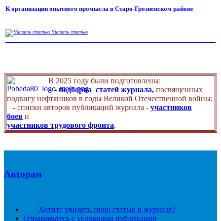
К организации опытного промысла в Старо-Грозненском районе
Читать статью
В 2025 году были подготовлены:
-
подборка статей журнала,
посвященных
подвигу нефтяников в годы Великой Отечественной войны;
-
списки авторов публикаций журнала -
участников
боев
и
участников трудового фронта
.
Авторам
Хотите увидеть свою статью в журнале?
Ознакомьтесь с условиями публикации