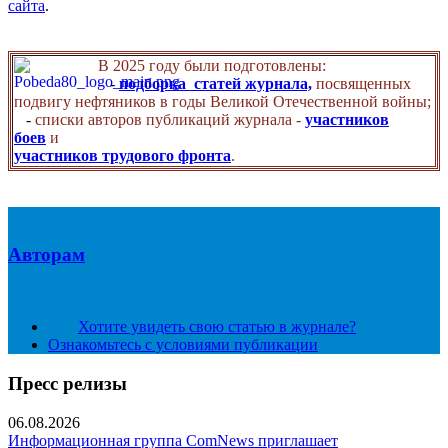
сайта
.
В 2025 году были подготовлены:
-
подборка статей журнала,
посвященных
подвигу нефтяников в годы Великой Отечественной войны;
-
списки авторов публикаций журнала -
участников
боев
и
участников трудового фронта
.
Авторам
Хотите увидеть свою статью в журнале?
Ознакомьтесь с условиями публикации
Пресс релизы
06.08.2026
Информационная группа ComNews приглашает