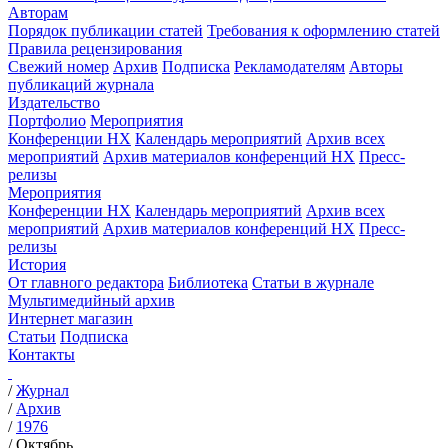
Авторам
Порядок публикации статей
Требования к оформлению статей
Правила рецензирования
Свежий номер
Архив
Подписка
Рекламодателям
Авторы
публикаций журнала
Издательство
Портфолио
Мероприятия
Конференции НХ
Календарь мероприятий
Архив всех
мероприятий
Архив материалов конференций НХ
Пресс-
релизы
Мероприятия
Конференции НХ
Календарь мероприятий
Архив всех
мероприятий
Архив материалов конференций НХ
Пресс-
релизы
История
От главного редактора
Библиотека
Статьи в журнале
Мультимедийный архив
Интернет магазин
Статьи
Подписка
Контакты
/
Журнал
/
Архив
/
1976
/
Октябрь