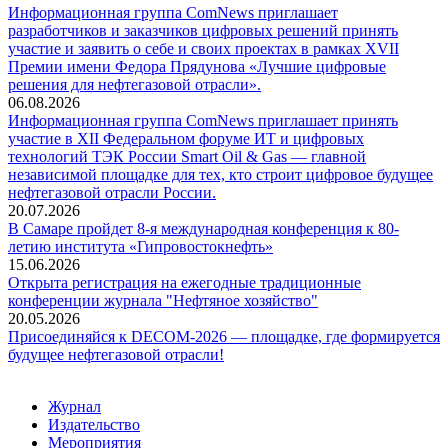
Информационная группа ComNews приглашает
разработчиков и заказчиков цифровых решений принять
участие и заявить о себе и своих проектах в рамках XVII
Премии имени Федора Прядунова «Лучшие цифровые
решения для нефтегазовой отрасли».
06.08.2026
Информационная группа ComNews приглашает принять
участие в XII Федеральном форуме ИТ и цифровых
технологий ТЭК России Smart Oil & Gas — главной
независимой площадке для тех, кто строит цифровое будущее
нефтегазовой отрасли России.
20.07.2026
В Самаре пройдет 8-я международная конференция к 80-
летию института «Гипровостокнефть»
15.06.2026
Открыта регистрация на ежегодные традиционные
конференции журнала "Нефтяное хозяйство"
20.05.2026
Присоединяйся к DECOM-2026 — площадке, где формируется
будущее нефтегазовой отрасли!
Журнал
Издательство
Мероприятия