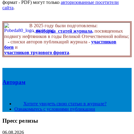
формат - PDF) могут только
авторизованные посетители
сайта
.
В 2025 году были подготовлены:
-
подборка статей журнала,
посвященных
подвигу нефтяников в годы Великой Отечественной войны;
-
списки авторов публикаций журнала -
участников
боев
и
участников трудового фронта
.
Авторам
Хотите увидеть свою статью в журнале?
Ознакомьтесь с условиями публикации
Пресс релизы
06.08.2026