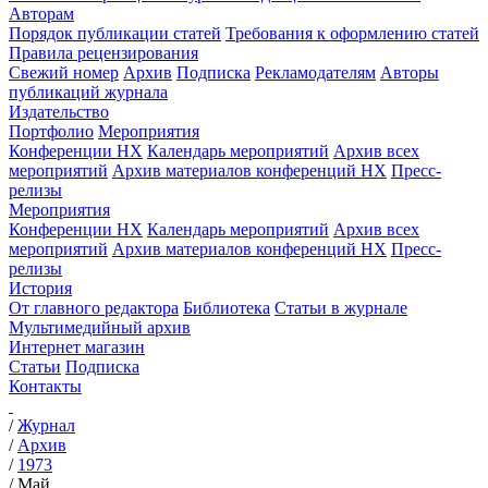
Авторам
Порядок публикации статей
Требования к оформлению статей
Правила рецензирования
Свежий номер
Архив
Подписка
Рекламодателям
Авторы
публикаций журнала
Издательство
Портфолио
Мероприятия
Конференции НХ
Календарь мероприятий
Архив всех
мероприятий
Архив материалов конференций НХ
Пресс-
релизы
Мероприятия
Конференции НХ
Календарь мероприятий
Архив всех
мероприятий
Архив материалов конференций НХ
Пресс-
релизы
История
От главного редактора
Библиотека
Статьи в журнале
Мультимедийный архив
Интернет магазин
Статьи
Подписка
Контакты
/
Журнал
/
Архив
/
1973
/
Май