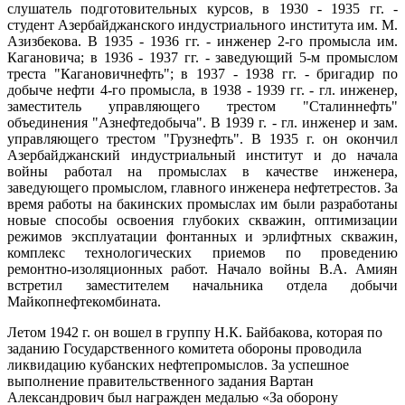
слушатель подготовительных курсов, в 1930 - 1935 гг. -
студент Азербайджанского индустриального института им. М.
Азизбекова. В 1935 - 1936 гг. - инженер 2-го промысла им.
Кагановича; в 1936 - 1937 гг. - заведующий 5-м промыслом
треста "Кагановичнефть"; в 1937 - 1938 гг. - бригадир по
добыче нефти 4-го промысла, в 1938 - 1939 гг. - гл. инженер,
заместитель управляющего трестом "Сталиннефть"
объединения "Азнефтедобыча". В 1939 г. - гл. инженер и зам.
управляющего трестом "Грузнефть". В 1935 г. он окончил
Азербайджанский индустриальный институт и до начала
войны работал на промыслах в качестве инженера,
заведующего промыслом, главного инженера нефтетрестов. За
время работы на бакинских промыслах им были разработаны
новые способы освоения глубоких скважин, оптимизации
режимов эксплуатации фонтанных и эрлифтных скважин,
комплекс технологических приемов по проведению
ремонтно-изоляционных работ. Начало войны В.А. Амиян
встретил заместителем начальника отдела добычи
Майкопнефтекомбината.
Летом 1942 г. он вошел в группу Н.К. Байбакова, которая по
заданию Государственного комитета обороны проводила
ликвидацию кубанских нефтепромыслов. За успешное
выполнение правительственного задания Вартан
Александрович был награжден медалью «За оборону