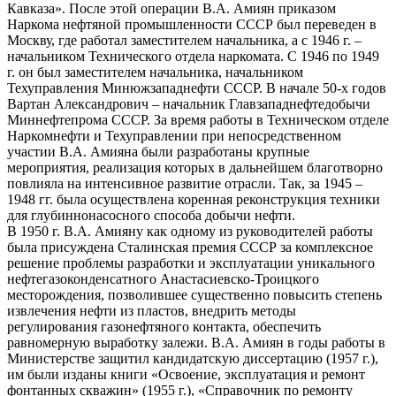
Кавказа». После этой операции В.А. Амиян приказом
Наркома нефтяной промышленности СССР был переведен в
Москву, где работал заместителем начальника, а с 1946 г. –
начальником Технического отдела наркомата. С 1946 по 1949
г. он был заместителем начальника, начальником
Техуправления Минюжзападнефти СССР. В начале 50-х годов
Вартан Александрович – начальник Главзападнефтедобычи
Миннефтепрома СССР. За время работы в Техническом отделе
Наркомнефти и Техуправлении при непосредственном
участии В.А. Амияна были разработаны крупные
мероприятия, реализация которых в дальнейшем благотворно
повлияла на интенсивное развитие отрасли. Так, за 1945 –
1948 гг. была осуществлена коренная реконструкция техники
для глубиннонасосного способа добычи нефти.
В 1950 г. В.А. Амияну как одному из руководителей работы
была присуждена Сталинская премия СССР за комплексное
решение проблемы разработки и эксплуатации уникального
нефтегазоконденсатного Анастасиевско-Троицкого
месторождения, позволившее существенно повысить степень
извлечения нефти из пластов, внедрить методы
регулирования газонефтяного контакта, обеспечить
равномерную выработку залежи. В.А. Амиян в годы работы в
Министерстве защитил кандидатскую диссертацию (1957 г.),
им были изданы книги «Освоение, эксплуатация и ремонт
фонтанных скважин» (1955 г.), «Справочник по ремонту