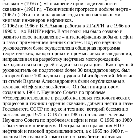
скважин» (1956 г.), «Повышение производительности
скважин» (1961 г.), «Технический прогресс в добыче нефти»
(1962 г.). Эти книги на долгие годы стали настольными
книгами инженеров-нефтяников.
С 1962 по 1966 г. В.А.Амиян работал в ИГиРГИ, а с 1966 по
1990 г. – во ВНИИнефти. В эти годы им было создано и
развито новое направление – интенсификация добычи нефти
и газа с применением пенных систем. Под его научным
руководством была осуществлена обширная программа
теоретических, лабораторных и промысловых исследований,
направленная на разработку нефтяных месторождений,
находящихся на поздней стадии эксплуатации. Как научный
руководитель он подготовил более 30 кандидатов наук, был
автором более 100 научных трудов и 14 изобретений. Многие
из статей Вартана Александровича были опубликованы в
журнале «Нефтяное хозяйство». Он был инициатором
создания в 1961 г. Научного Совета по проблеме
«Усовершенствование и разработка новых технологических
процессов и техники бурения скважин, добычи нефти и газа»
Госкомитета СССР по науке и технике, который бессменно
возглавлял до 1975 г. С 1975 по 1985 г. он являлся членом
Научного Совета по проблемам нефти и газа. С 1960 по 1980
г. был членом президиума Центрального правления НТО
нефтяной и газовой промышленности, а с 1965 по 1980 г. –
членом Центральной комиссии по разработке нефтяных