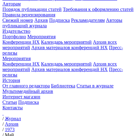
Авторам
Порядок публикации статей
Требования к оформлению статей
Правила рецензирования
Свежий номер
Архив
Подписка
Рекламодателям
Авторы
публикаций журнала
Издательство
Портфолио
Мероприятия
Конференции НХ
Календарь мероприятий
Архив всех
мероприятий
Архив материалов конференций НХ
Пресс-
релизы
Мероприятия
Конференции НХ
Календарь мероприятий
Архив всех
мероприятий
Архив материалов конференций НХ
Пресс-
релизы
История
От главного редактора
Библиотека
Статьи в журнале
Мультимедийный архив
Интернет магазин
Статьи
Подписка
Контакты
/
Журнал
/
Архив
/
1973
/
Май