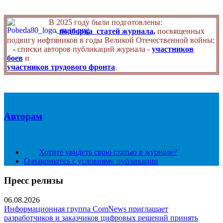
В 2025 году были подготовлены:
-
подборка статей журнала,
посвященных
подвигу нефтяников в годы Великой Отечественной войны;
-
списки авторов публикаций журнала -
участников
боев
и
участников трудового фронта
.
Авторам
Хотите увидеть свою статью в журнале?
Ознакомьтесь с условиями публикации
Пресс релизы
06.08.2026
Информационная группа ComNews приглашает
разработчиков и заказчиков цифровых решений принять