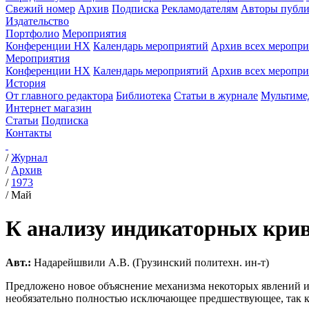
Свежий номер
Архив
Подписка
Рекламодателям
Авторы публи
Издательство
Портфолио
Мероприятия
Конференции НХ
Календарь мероприятий
Архив всех меропр
Мероприятия
Конференции НХ
Календарь мероприятий
Архив всех меропр
История
От главного редактора
Библиотека
Статьи в журнале
Мультиме
Интернет магазин
Статьи
Подписка
Контакты
/
Журнал
/
Архив
/
1973
/
Май
К анализу индикаторных кри
Авт.:
Надарейшвили А.В. (Грузинский политехн. ин-т)
Предложено новое объяснение механизма некоторых явлений 
необязательно полностью исключающее предшествующее, так к