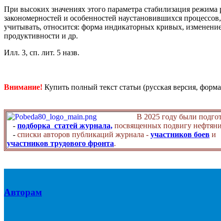
При высоких значениях этого параметра стабилизация режима 
закономерностей и особенностей наустановившихся процессов,
учитывать, относится: форма индикаторных кривых, изменени
продуктивности и др.
Илл. 3, сп. лит. 5 назв.
Внимание!
Купить полный текст статьи (русская версия, форма
В 2025 году были подго
-
подборка статей журнала,
посвященных подвигу нефтяни
-
списки авторов публикаций журнала -
участников боев
и
участников трудового фронта
.
Авторам