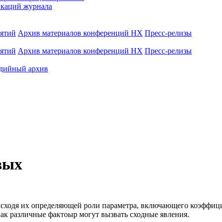
каций журнала
иятий
Архив материалов конференций НХ
Пресс-релизы
иятий
Архив материалов конференций НХ
Пресс-релизы
дийный архив
вых
исходя их определяющей роли параметра, включающего коэффиц
ак различные фактоыр могут вызвать сходные явления.