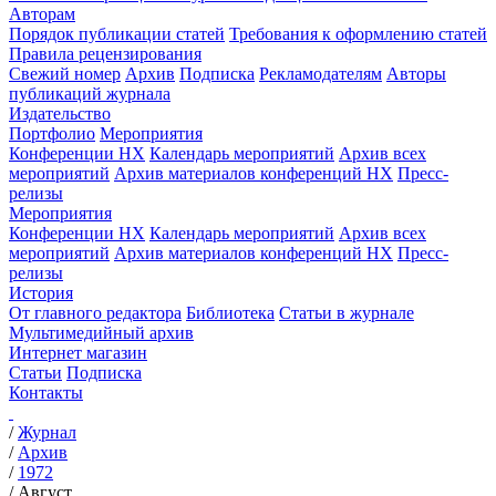
Авторам
Порядок публикации статей
Требования к оформлению статей
Правила рецензирования
Свежий номер
Архив
Подписка
Рекламодателям
Авторы
публикаций журнала
Издательство
Портфолио
Мероприятия
Конференции НХ
Календарь мероприятий
Архив всех
мероприятий
Архив материалов конференций НХ
Пресс-
релизы
Мероприятия
Конференции НХ
Календарь мероприятий
Архив всех
мероприятий
Архив материалов конференций НХ
Пресс-
релизы
История
От главного редактора
Библиотека
Статьи в журнале
Мультимедийный архив
Интернет магазин
Статьи
Подписка
Контакты
/
Журнал
/
Архив
/
1972
/
Август