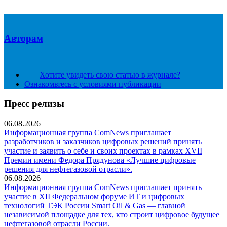
Авторам
Хотите увидеть свою статью в журнале?
Ознакомьтесь с условиями публикации
Пресс релизы
06.08.2026
Информационная группа ComNews приглашает
разработчиков и заказчиков цифровых решений принять
участие и заявить о себе и своих проектах в рамках XVII
Премии имени Федора Прядунова «Лучшие цифровые
решения для нефтегазовой отрасли».
06.08.2026
Информационная группа ComNews приглашает принять
участие в XII Федеральном форуме ИТ и цифровых
технологий ТЭК России Smart Oil & Gas — главной
независимой площадке для тех, кто строит цифровое будущее
нефтегазовой отрасли России.