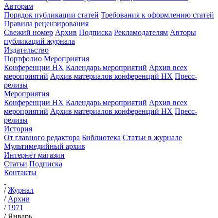
Авторам
Порядок публикации статей
Требования к оформлению статей
Правила рецензирования
Свежий номер
Архив
Подписка
Рекламодателям
Авторы
публикаций журнала
Издательство
Портфолио
Мероприятия
Конференции НХ
Календарь мероприятий
Архив всех
мероприятий
Архив материалов конференций НХ
Пресс-
релизы
Мероприятия
Конференции НХ
Календарь мероприятий
Архив всех
мероприятий
Архив материалов конференций НХ
Пресс-
релизы
История
От главного редактора
Библиотека
Статьи в журнале
Мультимедийный архив
Интернет магазин
Статьи
Подписка
Контакты
/
Журнал
/
Архив
/
1971
/
Январь