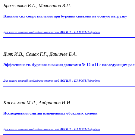
Бражников В.А., Милованов В.П.
Влияние сил сопротивления при бурении скважин на осевую нагрузку
Для заказа статей необходимо ввести свой
ЛОГИН
и
ПАРОЛЬ
Подробнее
Дияк И.В., Семак Г.Г., Дашичев Б.А.
Эффективность бурения скважин долотами № 12 и 11 с последующим ра
Для заказа статей необходимо ввести свой
ЛОГИН
и
ПАРОЛЬ
Подробнее
Кисельман М.Л., Андрианов И.И.
Исследования смятия изношенных обсадных колонн
Для заказа статей необходимо ввести свой
ЛОГИН
и
ПАРОЛЬ
Подробнее