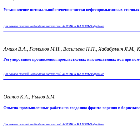
Установление оптимальной степени очистки нефтепромысловых сточных 
Для заказа статей необходимо ввести свой
ЛОГИН
и
ПАРОЛЬ
Подробнее
Амиян В.А., Галлямов М.Н., Васильева Н.П., Хабибуллин Я.М., К
Регулирование продвижения пропластковых и подошвенных вод при пом
Для заказа статей необходимо ввести свой
ЛОГИН
и
ПАРОЛЬ
Подробнее
Оганов К.А., Рылов Б.М.
Опытно-промышленные работы по созданию фронта горения в бориславс
Для заказа статей необходимо ввести свой
ЛОГИН
и
ПАРОЛЬ
Подробнее