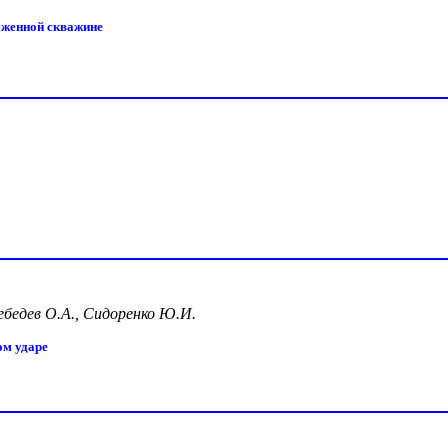
саженной скважине
ебедев О.А., Сидоренко Ю.И.
ом ударе