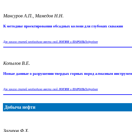
Мансуров А.П., Мамедов Н.Н.
К методике проектирования обсадных колонн для глубоких скважин
Для заказа статей необходимо ввести свой
ЛОГИН
и
ПАРОЛЬ
Подробнее
Копылов В.Е.
Новые данные о разрушении твердых горных пород алмазным инструмен
Для заказа статей необходимо ввести свой
ЛОГИН
и
ПАРОЛЬ
Подробнее
Добыча нефти
Загиров Ф.Х.