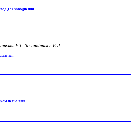
вод для заводнения
анюков Р.З., Загородников В.Л.
ощи пен
ком песчанике