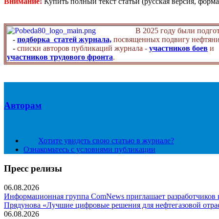
Внимание!
Купить полный текст статьи (русская версия, форма
В 2025 году были подго
-
подборка статей журнала,
посвященных подвигу нефтяни
-
списки авторов публикаций журнала -
участников боев
и
участников трудового фронта
.
Авторам
Хотите увидеть свою статью в журнале?
Ознакомьтесь с условиями публикации
Пресс релизы
06.08.2026
Информационная группа ComNews приглашает разработчиков и 
Прядунова «Лучшие цифровые решения для нефтегазовой отра
06.08.2026