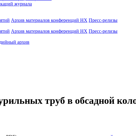
каций журнала
иятий
Архив материалов конференций НХ
Пресс-релизы
иятий
Архив материалов конференций НХ
Пресс-релизы
дийный архив
рильных труб в обсадной коло