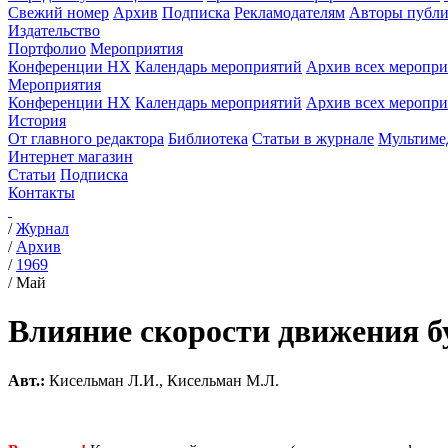
Свежий номер
Архив
Подписка
Рекламодателям
Авторы публи
Издательство
Портфолио
Мероприятия
Конференции НХ
Календарь мероприятий
Архив всех меропр
Мероприятия
Конференции НХ
Календарь мероприятий
Архив всех меропр
История
От главного редактора
Библиотека
Статьи в журнале
Мультиме
Интернет магазин
Статьи
Подписка
Контакты
/
Журнал
/
Архив
/
1969
/
Май
Влияние скорости движения бу
Авт.:
Кисельман Л.И., Кисельман М.Л.