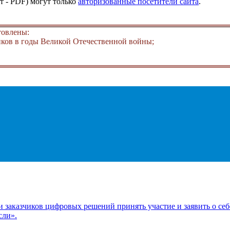
т - PDF) могут только
авторизованные посетители сайта
.
товлены:
ков в годы Великой Отечественной войны;
заказчиков цифровых решений принять участие и заявить о себ
сли».