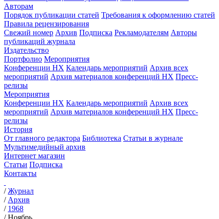
Авторам
Порядок публикации статей
Требования к оформлению статей
Правила рецензирования
Свежий номер
Архив
Подписка
Рекламодателям
Авторы
публикаций журнала
Издательство
Портфолио
Мероприятия
Конференции НХ
Календарь мероприятий
Архив всех
мероприятий
Архив материалов конференций НХ
Пресс-
релизы
Мероприятия
Конференции НХ
Календарь мероприятий
Архив всех
мероприятий
Архив материалов конференций НХ
Пресс-
релизы
История
От главного редактора
Библиотека
Статьи в журнале
Мультимедийный архив
Интернет магазин
Статьи
Подписка
Контакты
/
Журнал
/
Архив
/
1968
/
Ноябрь