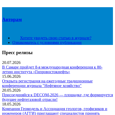
Авторам
Хотите увидеть свою статью в журнале?
Ознакомьтесь с условиями публикации
Пресс релизы
20.07.2026
В Самаре пройдет 8-я международная конференция к 80-
летию института «Гипровостокнефть»
15.06.2026
Открыта регистрация на ежегодные традиционные
конференции журнала "Нефтяное хозяйство"
20.05.2026
Присоединяйся к DECOM-2026 — площадке, где формируется
будущее нефтегазовой отрасли!
18.05.2026
Компания Геомодель и Ассоциация геологов, геофизиков и
инженеров (АГГИ) приглашают специалистов принять