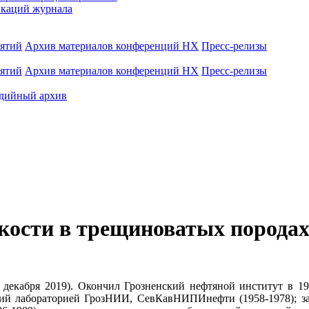
каций журнала
иятий
Архив материалов конференций НХ
Пресс-релизы
иятий
Архив материалов конференций НХ
Пресс-релизы
дийный архив
кости в трещиноватых порода
 декабря 2019). Окончил Грозненский нефтяной институт в 19
ующий лабораторией ГрозНИИ, СевКавНИПИнефти (1958-1978)