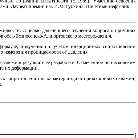
научный сотрудник ВНИИнефти (с 1989). Участник освоения
ами. Лауреат премии им. И.М. Губкина. Почетный нефтяник.
жидкости. С целью дальнейшего изучения вопроса о причинах
лгобек-Вознесенско-Алиюртовского месторождения.
 формуле, полученной с учетом инерционных сопротивлений
о изменения проницаемости от давления.
залежи в результате ее разработки. Отмеченное по нескольким
те их деформации.
ых сопротивлений на характер индикаторных кривых скважин,
и.