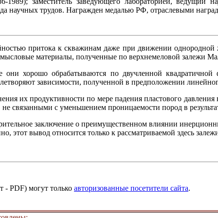
6-1989); заместитель заведующего лабораторией, ведущий 
а научных трудов. Награжден медалью РФ, отраслевыми наград
йностью притока к скважинам даже при движении однородной 
мысловые материалы, полученные по верхнемеловой залежи Ма
е они хорошо обрабатываются по двучленной квадратичной
влетворяют зависимости, полученной в предположении линейног
ния их продуктивности по мере падения пластового давления в 
не связанными с уменьшением проницаемости пород в результа
арительное заключение о преимущественном влиянии инерционн
о, этот вывод относится только к рассматриваемой здесь залеж
т - PDF) могут только
авторизованные посетители сайта
.
товлены: