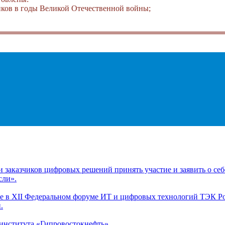
ков в годы Великой Отечественной войны;
заказчиков цифровых решений принять участие и заявить о себ
сли».
 в XII Федеральном форуме ИТ и цифровых технологий ТЭК Рос
.
 института «Гипровостокнефть»