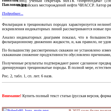
1986); ученый секретарь МНТК «Нефтеотдача» (198
мезозойских месторождений нефти ЧИАССР. Автор ряд
Подробнее...
Фильтрация в трещиноватых породах характеризуется нелине
искривления индикаторных линий рассматриваются новые про
Анализ индикаторных диаграмм показал, что в большинств
фильтрационному движению жидкости, и, как правило, не удо
По большинству рассмотренных скважин не установлено измене
скважинам снижение продуктивности обусловлено причинами, 
Полученные результаты подтверждают ранее сделанное предв
дренирующих трещиноватые породы. В полной мере, естественн
Рис. 2, табл. 1, сп. лит. 6 назв.
Внимание!
Купить полный текст статьи (русская версия, форма
В 2025 году были подго