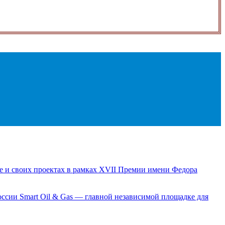
е и своих проектах в рамках XVII Премии имени Федора
сии Smart Oil & Gas — главной независимой площадке для