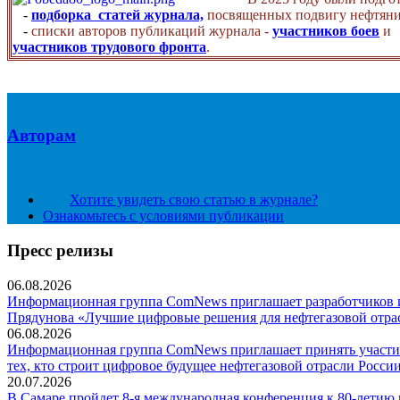
-
подборка статей журнала,
посвященных подвигу нефтяни
-
списки авторов публикаций журнала -
участников боев
и
участников трудового фронта
.
Авторам
Хотите увидеть свою статью в журнале?
Ознакомьтесь с условиями публикации
Пресс релизы
06.08.2026
Информационная группа ComNews приглашает разработчиков и 
Прядунова «Лучшие цифровые решения для нефтегазовой отра
06.08.2026
Информационная группа ComNews приглашает принять участие
тех, кто строит цифровое будущее нефтегазовой отрасли России
20.07.2026
В Самаре пройдет 8-я международная конференция к 80-летию