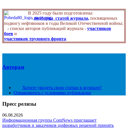
В 2025 году были подготовлены:
-
подборка статей журнала,
посвященных
подвигу нефтяников в годы Великой Отечественной войны;
-
списки авторов публикаций журнала -
участников
боев
и
участников трудового фронта
.
Авторам
Хотите увидеть свою статью в журнале?
Ознакомьтесь с условиями публикации
Пресс релизы
06.08.2026
Информационная группа ComNews приглашает
разработчиков и заказчиков цифровых решений принять