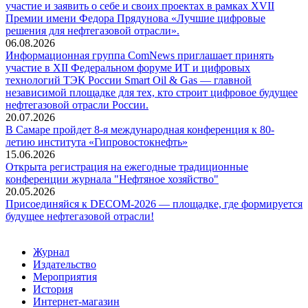
участие и заявить о себе и своих проектах в рамках XVII
Премии имени Федора Прядунова «Лучшие цифровые
решения для нефтегазовой отрасли».
06.08.2026
Информационная группа ComNews приглашает принять
участие в XII Федеральном форуме ИТ и цифровых
технологий ТЭК России Smart Oil & Gas — главной
независимой площадке для тех, кто строит цифровое будущее
нефтегазовой отрасли России.
20.07.2026
В Самаре пройдет 8-я международная конференция к 80-
летию института «Гипровостокнефть»
15.06.2026
Открыта регистрация на ежегодные традиционные
конференции журнала "Нефтяное хозяйство"
20.05.2026
Присоединяйся к DECOM-2026 — площадке, где формируется
будущее нефтегазовой отрасли!
Журнал
Издательство
Мероприятия
История
Интернет-магазин