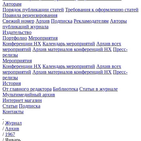
Авторам
Порядок публикации статей
Требования к оформлению статей
Правила рецензирования
Свежий номер
Архив
Подписка
Рекламодателям
Авторы
публикаций журнала
Издательство
Портфолио
Мероприятия
Конференции НХ
Календарь мероприятий
Архив всех
мероприятий
Архив материалов конференций НХ
Пресс-
релизы
Мероприятия
Конференции НХ
Календарь мероприятий
Архив всех
мероприятий
Архив материалов конференций НХ
Пресс-
релизы
История
От главного редактора
Библиотека
Статьи в журнале
Мультимедийный архив
Интернет магазин
Статьи
Подписка
Контакты
/
Журнал
/
Архив
/
1967
/
Январь