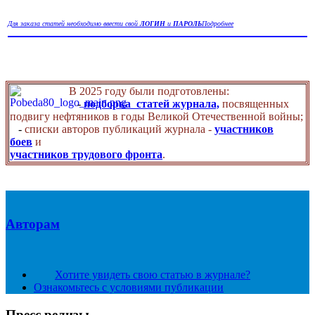
Для заказа статей необходимо ввести свой
ЛОГИН
и
ПАРОЛЬ
Подробнее
В 2025 году были подготовлены:
-
подборка статей журнала,
посвященных
подвигу нефтяников в годы Великой Отечественной войны;
-
списки авторов публикаций журнала -
участников
боев
и
участников трудового фронта
.
Авторам
Хотите увидеть свою статью в журнале?
Ознакомьтесь с условиями публикации
Пресс релизы