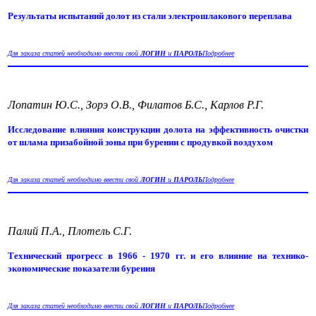
Результаты испытаний долот из стали электрошлакового переплава
Для заказа статей необходимо ввести свой
ЛОГИН
и
ПАРОЛЬ
Подробнее
Лопатин Ю.С., Зорэ О.В., Филатов Б.С., Карлов Р.Г.
Исследование влияния конструкции долота на эффективность очистки
от шлама призабойной зоны при бурении с продувкой воздухом
Для заказа статей необходимо ввести свой
ЛОГИН
и
ПАРОЛЬ
Подробнее
Палий П.А., Плотель С.Г.
Технический прогресс в 1966 - 1970 гг. и его влияние на технико-
экономические показатели бурения
Для заказа статей необходимо ввести свой
ЛОГИН
и
ПАРОЛЬ
Подробнее