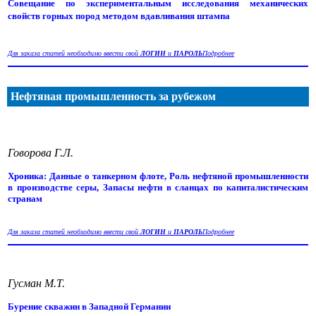
Совещание по экспериментальным исследования механических
свойств горных пород методом вдавливания штампа
Для заказа статей необходимо ввести свой
ЛОГИН
и
ПАРОЛЬ
Подробнее
Нефтяная промышленность за рубежом
Говорова Г.Л.
Хроника: Данные о танкерном флоте, Роль нефтяной промышленности
в производстве серы, Запасы нефти в сланцах по капиталистическим
странам
Для заказа статей необходимо ввести свой
ЛОГИН
и
ПАРОЛЬ
Подробнее
Гусман М.Т.
Бурение скважин в Западной Германии