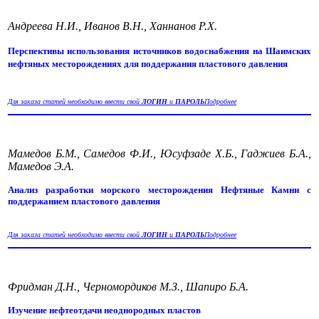
Андреева Н.И., Иванов В.Н., Ханнанов Р.Х.
Перспективы использования источников водоснабжения на Шаимских
нефтяных месторождениях для поддержания пластового давления
Для заказа статей необходимо ввести свой
ЛОГИН
и
ПАРОЛЬ
Подробнее
Мамедов Б.М., Самедов Ф.И., Юсуфзаде Х.Б., Гаджиев Б.А.,
Мамедов Э.А.
Анализ разработки морского месторождения Нефтяные Камни с
поддержанием пластового давления
Для заказа статей необходимо ввести свой
ЛОГИН
и
ПАРОЛЬ
Подробнее
Фридман Д.Н., Черномордиков М.З., Шапиро Б.А.
Изучение нефтеотдачи неоднородных пластов