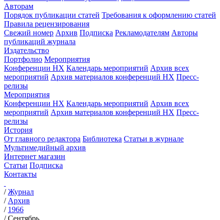
Авторам
Порядок публикации статей
Требования к оформлению статей
Правила рецензирования
Свежий номер
Архив
Подписка
Рекламодателям
Авторы
публикаций журнала
Издательство
Портфолио
Мероприятия
Конференции НХ
Календарь мероприятий
Архив всех
мероприятий
Архив материалов конференций НХ
Пресс-
релизы
Мероприятия
Конференции НХ
Календарь мероприятий
Архив всех
мероприятий
Архив материалов конференций НХ
Пресс-
релизы
История
От главного редактора
Библиотека
Статьи в журнале
Мультимедийный архив
Интернет магазин
Статьи
Подписка
Контакты
/
Журнал
/
Архив
/
1966
/
Сентябрь