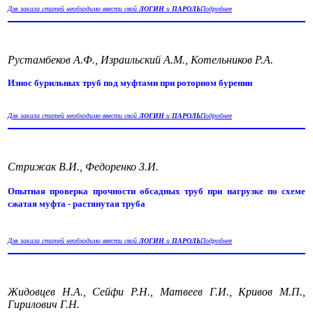
Для заказа статей необходимо ввести свой
ЛОГИН
и
ПАРОЛЬ
Подробнее
Рустамбеков А.Ф., Израильский А.М., Котельников Р.А.
Износ бурильных труб под муфтами при роторном бурении
Для заказа статей необходимо ввести свой
ЛОГИН
и
ПАРОЛЬ
Подробнее
Стрижак В.И., Федоренко З.И.
Опытная проверка прочности обсадных труб при нагрузке по схеме
сжатая муфта - растянутая труба
Для заказа статей необходимо ввести свой
ЛОГИН
и
ПАРОЛЬ
Подробнее
Жидовцев Н.А., Сейфи Р.Н., Матвеев Г.И., Кривов М.П.,
Гирилович Г.Н.