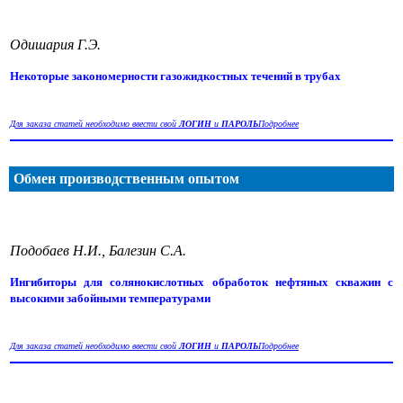
Одишария Г.Э.
Некоторые закономерности газожидкостных течений в трубах
Для заказа статей необходимо ввести свой
ЛОГИН
и
ПАРОЛЬ
Подробнее
Обмен производственным опытом
Подобаев Н.И., Балезин С.А.
Ингибиторы для солянокислотных обработок нефтяных скважин с
высокими забойными температурами
Для заказа статей необходимо ввести свой
ЛОГИН
и
ПАРОЛЬ
Подробнее