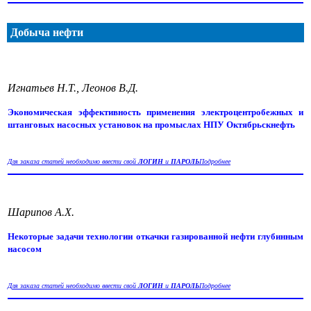
Добыча нефти
Игнатьев Н.Т., Леонов В.Д.
Экономическая эффективность применения электроцентробежных и
штанговых насосных установок на промыслах НПУ Октябрьскнефть
Для заказа статей необходимо ввести свой
ЛОГИН
и
ПАРОЛЬ
Подробнее
Шарипов А.Х.
Некоторые задачи технологии откачки газированной нефти глубинным
насосом
Для заказа статей необходимо ввести свой
ЛОГИН
и
ПАРОЛЬ
Подробнее