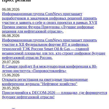
06.08.2026
Информационная группа ComNews приглашает
разработчиков и заказчиков цифровых решений принять
участие и заявить о себе и своих проектах в рамках XVII
Премии имени Федора Прядунова «Лучшие цифровые
решения для нефтегазовой отрасли».
06.08.2026
Информационная группа ComNews приглашает принять
участие в XII Федеральном форуме ИТ и цифровых
технологий ТЭК России Smart Oil & Gas — главной
независимой площадке для тех, кто строит цифровое будущее
нефтегазовой отрасли России.
20.07.2026
В Самаре пройдет 8-я международная конференция к 80-
летию института «Гипровостокнефть»
15.06.2026
Открыта регистрация на ежегодные традиционные
конференции журнала "Нефтяное хозяйство"
20.05.2026
Присоединяйся к DECOM-2026 — площадке, где формируется
будущее нефтегазовой отрасли!