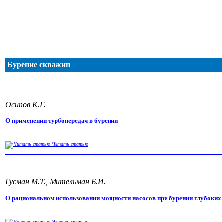
Бурение скважин
Осипов К.Г.
О применении турбопередач в бурении
Читать статью
Гусман М.Т., Мительман Б.И.
О рациональном использовании мощности насосов при бурении глубоких
Читать статью