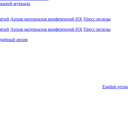
каций журнала
иятий
Архив материалов конференций НХ
Пресс-релизы
иятий
Архив материалов конференций НХ
Пресс-релизы
дийный архив
English versi