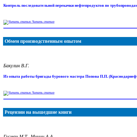
Контроль последовательной перекачки нефтепродуктов по трубопровод
Читать статью
Обмен производственным опытом
Бакулин В.Г.
Из опыта работы бригады бурового мастера Попова П.П. (Краснодарнеф
Читать статью
Рецензии на вышедшие книги
Гусман М.Т., Минин А.А.