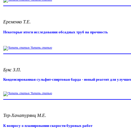
Еременко Т.Е.
Некоторые итоги исследования обсадных труб на прочность
Читать статью
Букс З.П.
Конденсированная сульфит-спиртовая барда - новый реагент для улучше
Читать статью
Тер-Хачатурянц М.Е.
К вопросу о планировании скорости буровых работ