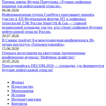
Премии имени Федора Прядунова «Лучшие цифровые
решения для нефтегазовой отрасли».
06.08.2026
Информационная группа ComNews приглашает принять
участие в XII Федеральном форуме ИТ и цифровых
технологий ТЭК России Smart Oil & Gas — главной
независимой площадке для тех, кто строит цифровое будущее
нефтегазовой отрасли России.
20.07.2026
В Самаре пройдет 8-я международная конференция к 80-
летию института «Гипровостокнефть»
15.06.2026
Открыта регистрация на ежегодные традиционные
конференции журнала "Нефтяное хозяйство"
20.05.2026
Присоединяйся к DECOM-2026 — площадке, где формируется
будущее нефтегазовой отрасли!
Журнал
Издательство
Мероприятия
История
Интернет-магазин
Контакты