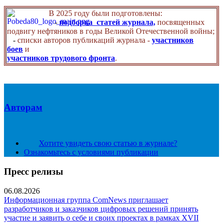
В 2025 году были подготовлены:
-
подборка статей журнала,
посвященных
подвигу нефтяников в годы Великой Отечественной войны;
-
списки авторов публикаций журнала -
участников
боев
и
участников трудового фронта
.
Авторам
Хотите увидеть свою статью в журнале?
Ознакомьтесь с условиями публикации
Пресс релизы
06.08.2026
Информационная группа ComNews приглашает
разработчиков и заказчиков цифровых решений принять
участие и заявить о себе и своих проектах в рамках XVII