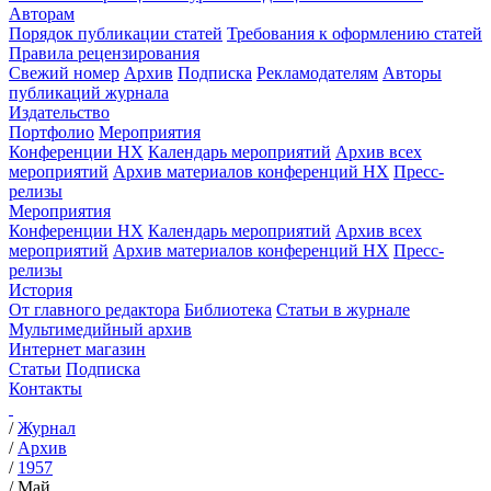
Авторам
Порядок публикации статей
Требования к оформлению статей
Правила рецензирования
Свежий номер
Архив
Подписка
Рекламодателям
Авторы
публикаций журнала
Издательство
Портфолио
Мероприятия
Конференции НХ
Календарь мероприятий
Архив всех
мероприятий
Архив материалов конференций НХ
Пресс-
релизы
Мероприятия
Конференции НХ
Календарь мероприятий
Архив всех
мероприятий
Архив материалов конференций НХ
Пресс-
релизы
История
От главного редактора
Библиотека
Статьи в журнале
Мультимедийный архив
Интернет магазин
Статьи
Подписка
Контакты
/
Журнал
/
Архив
/
1957
/
Май