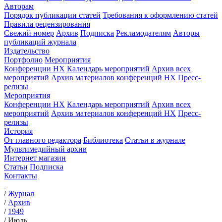
Авторам
Порядок публикации статей
Требования к оформлению статей
Правила рецензирования
Свежий номер
Архив
Подписка
Рекламодателям
Авторы
публикаций журнала
Издательство
Портфолио
Мероприятия
Конференции НХ
Календарь мероприятий
Архив всех
мероприятий
Архив материалов конференций НХ
Пресс-
релизы
Мероприятия
Конференции НХ
Календарь мероприятий
Архив всех
мероприятий
Архив материалов конференций НХ
Пресс-
релизы
История
От главного редактора
Библиотека
Статьи в журнале
Мультимедийный архив
Интернет магазин
Статьи
Подписка
Контакты
/
Журнал
/
Архив
/
1949
/
Июль