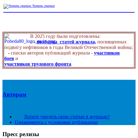
Читать статью
В 2025 году были подготовлены:
-
подборка статей журнала,
посвященных
подвигу нефтяников в годы Великой Отечественной войны;
-
списки авторов публикаций журнала -
участников
боев
и
участников трудового фронта
.
Авторам
Хотите увидеть свою статью в журнале?
Ознакомьтесь с условиями публикации
Пресс релизы