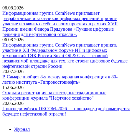
06.08.2026
Информационная группа ComNews приглашает
разработчиков и заказчиков цифровых решений принять
участие и заявить о себе и своих проектах в рамках XVII
Премии имени Федора Прядунова «Лучшие цифровые
решения для нефтегазовой отрасли».
06.08.2026
Информационная группа ComNews приглашает принять
участие в XII Федеральном форуме ИТ и цифровых
технологий ТЭК России Smart Oil & Gas — главной
независимой площадке для тех, кто строит цифровое будущее
нефтегазовой отрасли России.
20.07.2026
В Самаре пройдет 8-я международная конференция к 80-
летию института «Гипровостокнефть»
15.06.2026
Открыта регистрация на ежегодные традиционные
конференции журнала "Нефтяное хозяйство"
20.05.2026
Присоединяйся к DECOM-2026 — площадке, где формируется
будущее нефтегазовой отрасли!
Журнал