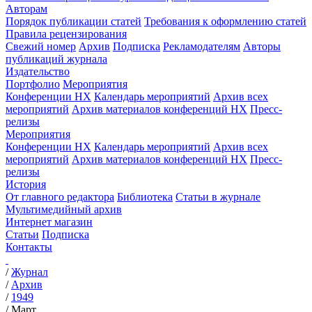
Авторам
Порядок публикации статей
Требования к оформлению статей
Правила рецензирования
Свежий номер
Архив
Подписка
Рекламодателям
Авторы
публикаций журнала
Издательство
Портфолио
Мероприятия
Конференции НХ
Календарь мероприятий
Архив всех
мероприятий
Архив материалов конференций НХ
Пресс-
релизы
Мероприятия
Конференции НХ
Календарь мероприятий
Архив всех
мероприятий
Архив материалов конференций НХ
Пресс-
релизы
История
От главного редактора
Библиотека
Статьи в журнале
Мультимедийный архив
Интернет магазин
Статьи
Подписка
Контакты
/
Журнал
/
Архив
/
1949
/
Март