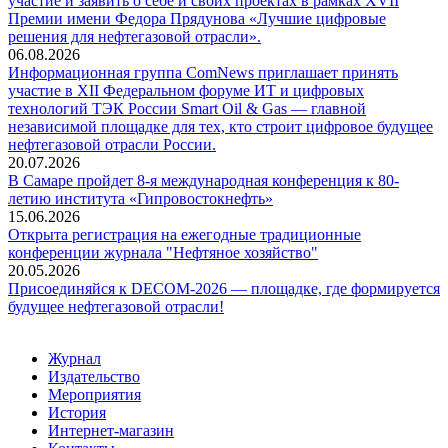
участие и заявить о себе и своих проектах в рамках XVII
Премии имени Федора Прядунова «Лучшие цифровые
решения для нефтегазовой отрасли».
06.08.2026
Информационная группа ComNews приглашает принять
участие в XII Федеральном форуме ИТ и цифровых
технологий ТЭК России Smart Oil & Gas — главной
независимой площадке для тех, кто строит цифровое будущее
нефтегазовой отрасли России.
20.07.2026
В Самаре пройдет 8-я международная конференция к 80-
летию института «Гипровостокнефть»
15.06.2026
Открыта регистрация на ежегодные традиционные
конференции журнала "Нефтяное хозяйство"
20.05.2026
Присоединяйся к DECOM-2026 — площадке, где формируется
будущее нефтегазовой отрасли!
Журнал
Издательство
Мероприятия
История
Интернет-магазин