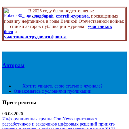
В 2025 году были подготовлены:
-
подборка статей журнала,
посвященных
подвигу нефтяников в годы Великой Отечественной войны;
-
списки авторов публикаций журнала -
участников
боев
и
участников трудового фронта
.
Авторам
Хотите увидеть свою статью в журнале?
Ознакомьтесь с условиями публикации
Пресс релизы
06.08.2026
Информационная группа ComNews приглашает
разработчиков и заказчиков цифровых решений принять