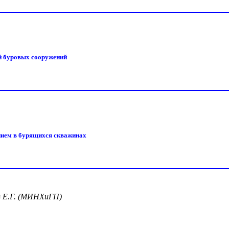
й буровых сооружений
нием в бурящихся скважинах
ов Е.Г. (МИНХиГП)