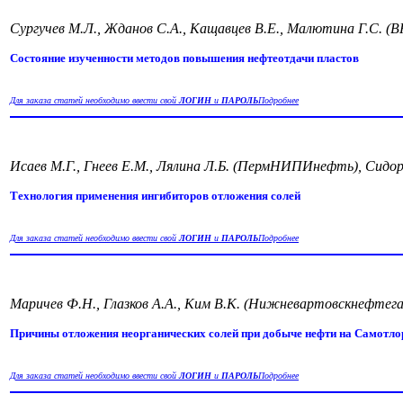
Сургучев М.Л., Жданов С.А., Кащавцев В.Е., Малютина Г.С. (
Состояние изученности методов повышения нефтеотдачи пластов
Для заказа статей необходимо ввести свой
ЛОГИН
и
ПАРОЛЬ
Подробнее
Исаев М.Г., Гнеев Е.М., Лялина Л.Б. (ПермНИПИнефть), Сидор
Технология применения ингибиторов отложения солей
Для заказа статей необходимо ввести свой
ЛОГИН
и
ПАРОЛЬ
Подробнее
Маричев Ф.Н., Глазков А.А., Ким В.К. (Нижневартовскнефтега
Причины отложения неорганических солей при добыче нефти на Самотл
Для заказа статей необходимо ввести свой
ЛОГИН
и
ПАРОЛЬ
Подробнее