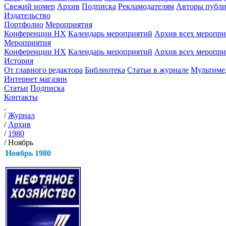
Свежий номер
Архив
Подписка
Рекламодателям
Авторы публи
Издательство
Портфолио
Мероприятия
Конференции НХ
Календарь мероприятий
Архив всех меропр
Мероприятия
Конференции НХ
Календарь мероприятий
Архив всех меропр
История
От главного редактора
Библиотека
Статьи в журнале
Мультиме
Интернет магазин
Статьи
Подписка
Контакты
/
Журнал
/
Архив
/
1980
/
Ноябрь
Ноябрь 1980