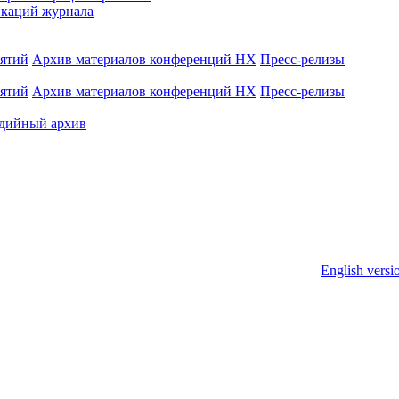
каций журнала
иятий
Архив материалов конференций НХ
Пресс-релизы
иятий
Архив материалов конференций НХ
Пресс-релизы
дийный архив
English versi