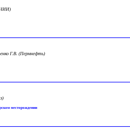
ВНИИ)
енко Г.В. (Пермнефть)
з)
орском месторождении