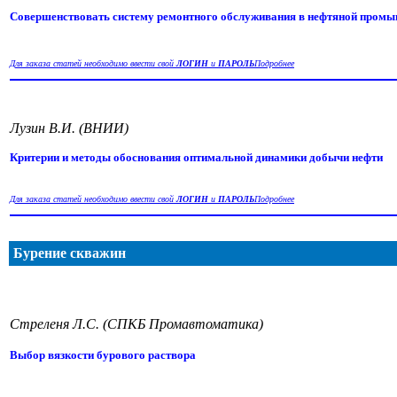
Совершенствовать систему ремонтного обслуживания в нефтяной пром
Для заказа статей необходимо ввести свой
ЛОГИН
и
ПАРОЛЬ
Подробнее
Лузин В.И. (ВНИИ)
Критерии и методы обоснования оптимальной динамики добычи нефти
Для заказа статей необходимо ввести свой
ЛОГИН
и
ПАРОЛЬ
Подробнее
Бурение скважин
Стреленя Л.С. (СПКБ Промавтоматика)
Выбор вязкости бурового раствора