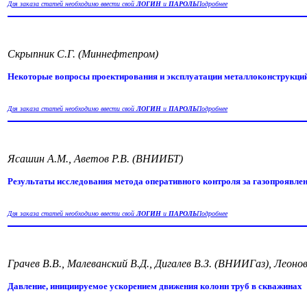
Для заказа статей необходимо ввести свой
ЛОГИН
и
ПАРОЛЬ
Подробнее
Скрыпник С.Г. (Миннефтепром)
Некоторые вопросы проектирования и эксплуатации металлоконструкци
Для заказа статей необходимо ввести свой
ЛОГИН
и
ПАРОЛЬ
Подробнее
Ясашин А.М., Аветов Р.В. (ВНИИБТ)
Результаты исследования метода оперативного контроля за газопроявле
Для заказа статей необходимо ввести свой
ЛОГИН
и
ПАРОЛЬ
Подробнее
Грачев В.В., Малеванский В.Д., Дигалев В.З. (ВНИИГаз), Леон
Давление, инициируемое ускорением движения колонн труб в скважинах