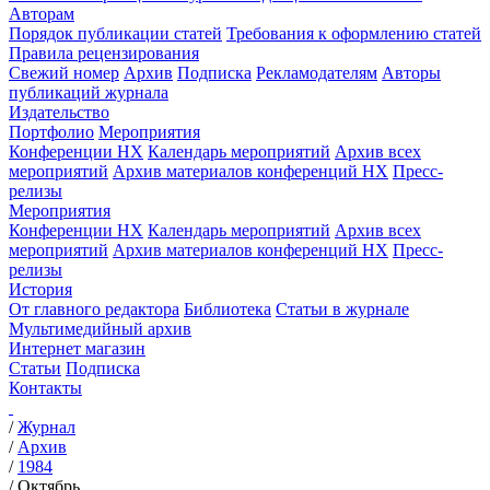
Авторам
Порядок публикации статей
Требования к оформлению статей
Правила рецензирования
Свежий номер
Архив
Подписка
Рекламодателям
Авторы
публикаций журнала
Издательство
Портфолио
Мероприятия
Конференции НХ
Календарь мероприятий
Архив всех
мероприятий
Архив материалов конференций НХ
Пресс-
релизы
Мероприятия
Конференции НХ
Календарь мероприятий
Архив всех
мероприятий
Архив материалов конференций НХ
Пресс-
релизы
История
От главного редактора
Библиотека
Статьи в журнале
Мультимедийный архив
Интернет магазин
Статьи
Подписка
Контакты
/
Журнал
/
Архив
/
1984
/
Октябрь