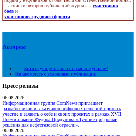
подвигу нефтяников в годы Великой Отечественной войны;
-
списки авторов публикаций журнала -
участников
боев
и
участников трудового фронта
.
Авторам
Хотите увидеть свою статью в журнале?
Ознакомьтесь с условиями публикации
Пресс релизы
06.08.2026
Информационная группа ComNews приглашает
разработчиков и заказчиков цифровых решений принять
участие и заявить о себе и своих проектах в рамках XVII
Премии имени Федора Прядунова «Лучшие цифровые
решения для нефтегазовой отрасли».
06.08.2026
Информационная группа ComNews приглашает принять