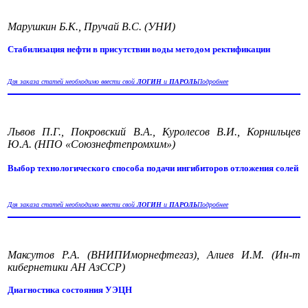
Марушкин Б.К., Пручай В.С. (УНИ)
Стабилизация нефти в присутствии воды методом ректификации
Для заказа статей необходимо ввести свой
ЛОГИН
и
ПАРОЛЬ
Подробнее
Львов П.Г., Покровский В.А., Куролесов В.И., Корнильцев
Ю.А. (НПО «Союзнефтепромхим»)
Выбор технологического способа подачи ингибиторов отложения солей
Для заказа статей необходимо ввести свой
ЛОГИН
и
ПАРОЛЬ
Подробнее
Максутов Р.А. (ВНИПИморнефтегаз), Алиев И.М. (Ин-т
кибернетики АН АзССР)
Диагностика состояния УЭЦН