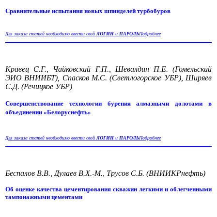
Сравнительные испытания новых шпинделей турбобуров
Для заказа статей необходимо ввести свой
ЛОГИН
и
ПАРОЛЬ
Подробнее
Кравец С.Г., Чайковский Г.П., Шевалдин П.Е. (Гомельский
ЭИО ВНИИБТ), Спасков М.С. (Светлогорское УБР), Ширяев
С.Д. (Речицкое УБР)
Совершенствование технологии бурения алмазными долотами в
объединении «Белоруснефть»
Для заказа статей необходимо ввести свой
ЛОГИН
и
ПАРОЛЬ
Подробнее
Беспалов В.В., Дулаев В.Х.-М., Трусов С.Б. (ВНИИКРнефть)
Об оценке качества цементирования скважин легкими и облегченными
тампонажными цементами