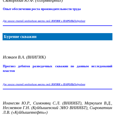
Сковородин Ю.Ф. («Пермнефть»)
Опыт обеспечения роста производительности труда
Для заказа статей необходимо ввести свой
ЛОГИН
и
ПАРОЛЬ
Подробнее
Бурение скважин
Исякаев В.А. (ВНИГИК)
Прогноз дебитов разведочных скважин по данным исследований
пластов
Для заказа статей необходимо ввести свой
ЛОГИН
и
ПАРОЛЬ
Подробнее
Иоанесян Ю.Р., Симонянц С.Л. (ВНИИБТ), Меркушев В.Д.,
Несмеянов Г.Н. (Куйбышевский ЭИО ВНИИБТ), Сыроваткин
Л.В. («Куйбышевнефть»)