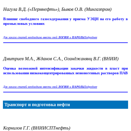
Нагула В.Д. («Пермнефть»), Быков О.В. (Мингазпром)
Влияние свободного газосодержания у приема УЭЦН на его работу в
промысловых условиях
Для заказа статей необходимо ввести свой
ЛОГИН
и
ПАРОЛЬ
Подробнее
Дмитриев М.А., Жданов С.А., Оганджанянц В.Г. (ВНИИ)
Оценка возможной интенсификации закачки жидкости в пласт при
использовании низкоконцентрированных неионогенных растворов ПАВ
Для заказа статей необходимо ввести свой
ЛОГИН
и
ПАРОЛЬ
Подробнее
Транспорт и подготовка нефти
Корнилов Г.Г. (ВНИИСПТнефть)