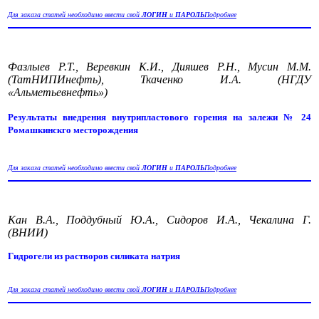
Для заказа статей необходимо ввести свой
ЛОГИН
и
ПАРОЛЬ
Подробнее
Фазлыев Р.Т., Веревкин К.И., Дияшев Р.Н., Мусин М.М.
(ТатНИПИнефть), Ткаченко И.А. (НГДУ
«Альметьевнефть»)
Результаты внедрения внутрипластового горения на залежи № 24
Ромашкинскго месторождения
Для заказа статей необходимо ввести свой
ЛОГИН
и
ПАРОЛЬ
Подробнее
Кан В.А., Поддубный Ю.А., Сидоров И.А., Чекалина Г.
(ВНИИ)
Гидрогели из растворов силиката натрия
Для заказа статей необходимо ввести свой
ЛОГИН
и
ПАРОЛЬ
Подробнее