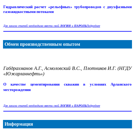
Гидравлический расчет «рельефных» трубопроводов с двухфазными
газожидкостными потоками
Для заказа статей необходимо ввести свой
ЛОГИН
и
ПАРОЛЬ
Подробнее
Обмен производственным опытом
Габдрахманов А.Г., Асмоловский В.С., Плотников И.Г. (НГДУ
«Южарланнефть»)
О качестве цементирования скважин в условиях Арланского
месторождения
Для заказа статей необходимо ввести свой
ЛОГИН
и
ПАРОЛЬ
Подробнее
Информация