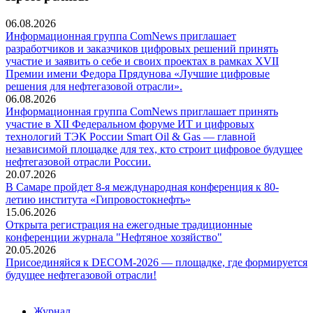
06.08.2026
Информационная группа ComNews приглашает
разработчиков и заказчиков цифровых решений принять
участие и заявить о себе и своих проектах в рамках XVII
Премии имени Федора Прядунова «Лучшие цифровые
решения для нефтегазовой отрасли».
06.08.2026
Информационная группа ComNews приглашает принять
участие в XII Федеральном форуме ИТ и цифровых
технологий ТЭК России Smart Oil & Gas — главной
независимой площадке для тех, кто строит цифровое будущее
нефтегазовой отрасли России.
20.07.2026
В Самаре пройдет 8-я международная конференция к 80-
летию института «Гипровостокнефть»
15.06.2026
Открыта регистрация на ежегодные традиционные
конференции журнала "Нефтяное хозяйство"
20.05.2026
Присоединяйся к DECOM-2026 — площадке, где формируется
будущее нефтегазовой отрасли!
Журнал