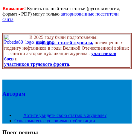
Внимание!
Купить полный текст статьи (русская версия,
формат - PDF) могут только
авторизованные посетители
сайта
.
В 2025 году были подготовлены:
-
подборка статей журнала,
посвященных
подвигу нефтяников в годы Великой Отечественной войны;
-
списки авторов публикаций журнала -
участников
боев
и
участников трудового фронта
.
Авторам
Хотите увидеть свою статью в журнале?
Ознакомьтесь с условиями публикации
Пресс релизы