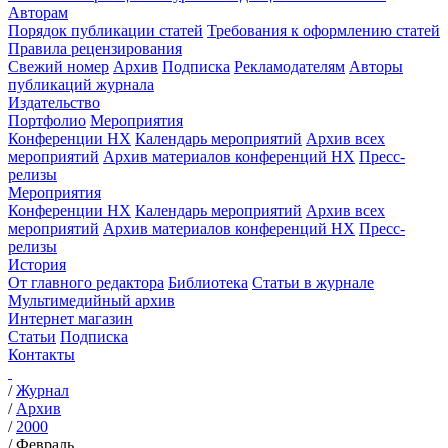
Авторам
Порядок публикации статей
Требования к оформлению статей
Правила рецензирования
Свежий номер
Архив
Подписка
Рекламодателям
Авторы
публикаций журнала
Издательство
Портфолио
Мероприятия
Конференции НХ
Календарь мероприятий
Архив всех
мероприятий
Архив материалов конференций НХ
Пресс-
релизы
Мероприятия
Конференции НХ
Календарь мероприятий
Архив всех
мероприятий
Архив материалов конференций НХ
Пресс-
релизы
История
От главного редактора
Библиотека
Статьи в журнале
Мультимедийный архив
Интернет магазин
Статьи
Подписка
Контакты
/
Журнал
/
Архив
/
2000
/
Февраль