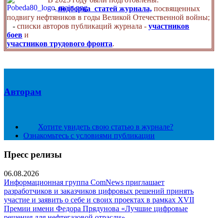
-
подборка статей журнала,
посвященных
подвигу нефтяников в годы Великой Отечественной войны;
-
списки авторов публикаций журнала -
участников
боев
и
участников трудового фронта
.
Авторам
Хотите увидеть свою статью в журнале?
Ознакомьтесь с условиями публикации
Пресс релизы
06.08.2026
Информационная группа ComNews приглашает
разработчиков и заказчиков цифровых решений принять
участие и заявить о себе и своих проектах в рамках XVII
Премии имени Федора Прядунова «Лучшие цифровые
решения для нефтегазовой отрасли».