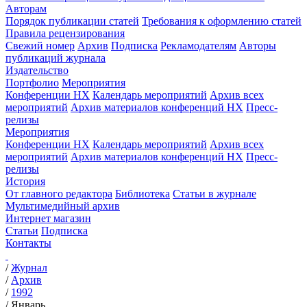
Авторам
Порядок публикации статей
Требования к оформлению статей
Правила рецензирования
Свежий номер
Архив
Подписка
Рекламодателям
Авторы
публикаций журнала
Издательство
Портфолио
Мероприятия
Конференции НХ
Календарь мероприятий
Архив всех
мероприятий
Архив материалов конференций НХ
Пресс-
релизы
Мероприятия
Конференции НХ
Календарь мероприятий
Архив всех
мероприятий
Архив материалов конференций НХ
Пресс-
релизы
История
От главного редактора
Библиотека
Статьи в журнале
Мультимедийный архив
Интернет магазин
Статьи
Подписка
Контакты
/
Журнал
/
Архив
/
1992
/
Январь