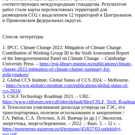
соответствующих международным стандартам. Результатом
работ стали карты перспективных территорий для
размещения СО2 с выделением 12 территорий в Центральном
и Приволжском федеральных округах.
Список литературы
1. IPCC. Climate Change 2022: Mitigation of Climate Change.
Contribution of Working Group III to the Sixth Assessment Report
of the Intergovernmental Panel on Climate Change. – Cambridge
University Press. –
https://esg-library.mgimo.ru/publications/climate-
change-2022-mitigation-of-climate-change-summary-for-
policymakers/
2. Global CCS Institute. Global Status of CCS 2024. – Melbourne.
–
https://www.globalccsinstitute.com/publications/global-status-of-
ccs-2024/
3. CSLF Technology Roadmap 2021. – URL:
https://www.cslforum.org/cslf/sites/default/files/CSLF_Tech_Roadm
4. Технологии улавливания диоксида углерода на ТЭС, его
транспортировка, полезное использование и захоронение /
Г.А. Рябов, С.А. Петелин, А.Н. Вивчар [и др.] // Экология,
энергетика, энергосбережение. – 2022. – Вып. 3. – 32 с. –
https://mosenergo.gazprom.ru/d/textpage/45/837/03-uglekislyj-
gaz.pdf