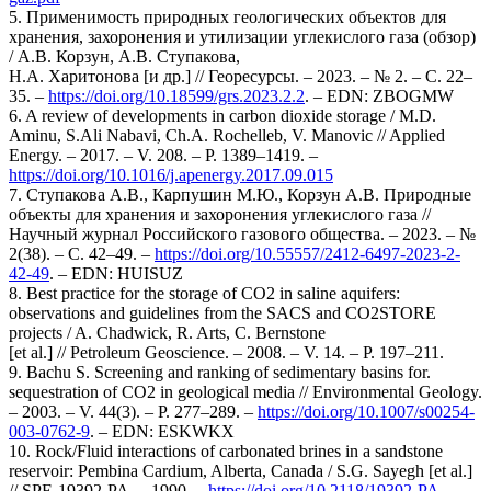
5. Применимость природных геологических объектов для
хранения, захоронения и утилизации углекислого газа (обзор)
/ А.В. Корзун, А.В. Ступакова,
Н.А. Харитонова [и др.] // Георесурсы. – 2023. – № 2. – С. 22–
35. –
https://doi.org/10.18599/grs.2023.2.2
. – EDN: ZBOGMW
6. A review of developments in carbon dioxide storage / M.D.
Aminu, S.Ali Nabavi, Ch.A. Rochelleb, V. Manovic // Applied
Energy. – 2017. – V. 208. – Р. 1389–1419. –
https://doi.org/10.1016/j.apenergy.2017.09.015
7. Ступакова А.В., Карпушин М.Ю., Корзун А.В. Природные
объекты для хранения и захоронения углекислого газа //
Научный журнал Российского газового общества. – 2023. – №
2(38). – С. 42–49. –
https://doi.org/10.55557/2412-6497-2023-2-
42-49
. – EDN: HUISUZ
8. Best practice for the storage of CO2 in saline aquifers:
observations and guidelines from the SACS and CO2STORE
projects / A. Chadwick, R. Arts, C. Bernstone
[et al.] // Petroleum Geoscience. – 2008. – V. 14. – P. 197–211.
9. Bachu S. Screening and ranking of sedimentary basins for.
sequestration of CO2 in geological media // Environmental Geology.
– 2003. – V. 44(3). – Р. 277–289. –
https://doi.org/10.1007/s00254-
003-0762-9
. – EDN: ESKWKX
10. Rock/Fluid interactions of carbonated brines in a sandstone
reservoir: Pembina Cardium, Alberta, Canada / S.G. Sayegh [et al.]
// SPE-19392-PA. – 1990. –
https://doi.org/10.2118/19392-PA