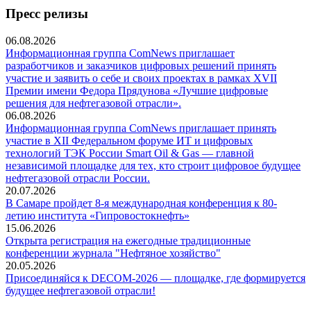
Пресс релизы
06.08.2026
Информационная группа ComNews приглашает
разработчиков и заказчиков цифровых решений принять
участие и заявить о себе и своих проектах в рамках XVII
Премии имени Федора Прядунова «Лучшие цифровые
решения для нефтегазовой отрасли».
06.08.2026
Информационная группа ComNews приглашает принять
участие в XII Федеральном форуме ИТ и цифровых
технологий ТЭК России Smart Oil & Gas — главной
независимой площадке для тех, кто строит цифровое будущее
нефтегазовой отрасли России.
20.07.2026
В Самаре пройдет 8-я международная конференция к 80-
летию института «Гипровостокнефть»
15.06.2026
Открыта регистрация на ежегодные традиционные
конференции журнала "Нефтяное хозяйство"
20.05.2026
Присоединяйся к DECOM-2026 — площадке, где формируется
будущее нефтегазовой отрасли!