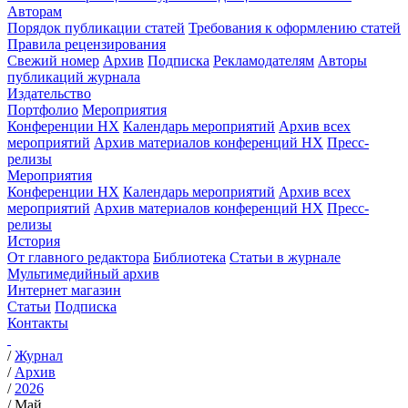
Авторам
Порядок публикации статей
Требования к оформлению статей
Правила рецензирования
Свежий номер
Архив
Подписка
Рекламодателям
Авторы
публикаций журнала
Издательство
Портфолио
Мероприятия
Конференции НХ
Календарь мероприятий
Архив всех
мероприятий
Архив материалов конференций НХ
Пресс-
релизы
Мероприятия
Конференции НХ
Календарь мероприятий
Архив всех
мероприятий
Архив материалов конференций НХ
Пресс-
релизы
История
От главного редактора
Библиотека
Статьи в журнале
Мультимедийный архив
Интернет магазин
Статьи
Подписка
Контакты
/
Журнал
/
Архив
/
2026
/
Май