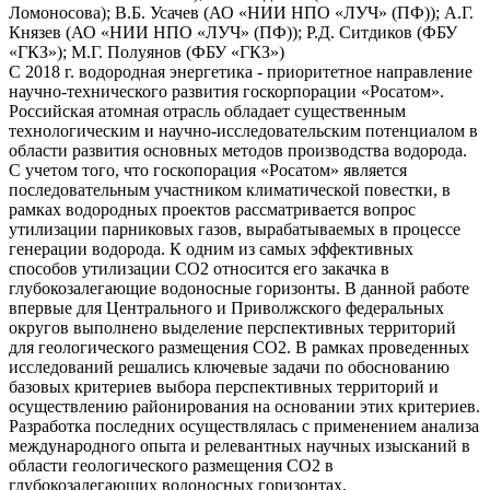
Ломоносова); В.Б. Усачев (АО «НИИ НПО «ЛУЧ» (ПФ)); А.Г.
Князев (АО «НИИ НПО «ЛУЧ» (ПФ)); Р.Д. Ситдиков (ФБУ
«ГКЗ»); М.Г. Полуянов (ФБУ «ГКЗ»)
С 2018 г. водородная энергетика - приоритетное направление
научно-технического развития госкорпорации «Росатом».
Российская атомная отрасль обладает существенным
технологическим и научно-исследовательским потенциалом в
области развития основных методов производства водорода.
С учетом того, что госкопорация «Росатом» является
последовательным участником климатической повестки, в
рамках водородных проектов рассматривается вопрос
утилизации парниковых газов, вырабатываемых в процессе
генерации водорода. К одним из самых эффективных
способов утилизации СО2 относится его закачка в
глубокозалегающие водоносные горизонты. В данной работе
впервые для Центрального и Приволжского федеральных
округов выполнено выделение перспективных территорий
для геологического размещения СО2. В рамках проведенных
исследований решались ключевые задачи по обоснованию
базовых критериев выбора перспективных территорий и
осуществлению районирования на основании этих критериев.
Разработка последних осуществлялась с применением анализа
международного опыта и релевантных научных изысканий в
области геологического размещения СО2 в
глубокозалегающих водоносных горизонтах,