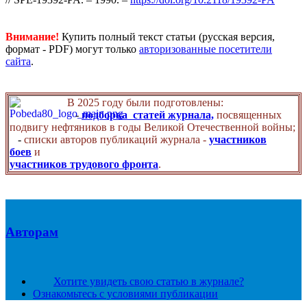
Внимание!
Купить полный текст статьи (русская версия,
формат - PDF) могут только
авторизованные посетители
сайта
.
В 2025 году были подготовлены:
-
подборка статей журнала,
посвященных
подвигу нефтяников в годы Великой Отечественной войны;
-
списки авторов публикаций журнала -
участников
боев
и
участников трудового фронта
.
Авторам
Хотите увидеть свою статью в журнале?
Ознакомьтесь с условиями публикации