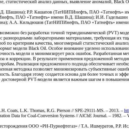
, статистический анализ данных, выявление аномалий, Black O
Д. Шашина); Р.Р. Кашапов (ТатНИПИнефть, ПАО «Татнефть» и
ПИнефть, ПАО «Татнефть» имени В.Д. Шашина); И.И. Гадельши
на); А.А. Кильдюшов (ТатНИПИнефть, ПАО «Татнефть» имени
озможно без разработки точной термодинамической (PVT) моде
 с разнородными лабораторными материалами, требующая их тща
б по критериям качества, многомерный статистический анализ
формат модели Black Oil. Особое внимание уделено использова
чность модели и минимизирует риск ошибок. Разработанная мет
за и коррекции. В результате применения предложенной методик
робам. Реализация предложенного подхода обеспечивает необх
женная методика позволяет минимизировать субъективные ошибк
ость. Благодаря этому создается основа для более точных и эфф
ие достоверной PVT-модели является важным шагом в повышени
 K.H. Coats, L.K. Thomas, R.G. Pierson // SPE-29111-MS. – 2013. –
ht
aration Data for Coal-Conversion Systems // AlChE Journal. – 1982. – 
есторождения ООО «РН-Пурнефтегаз» / Т.А. Ишмуратов, Р.Р. Ис