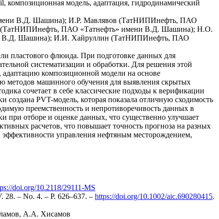
il, композиционная модель, адаптация, гидродинамический
мени В.Д. Шашина); И.Р. Мавлявов (ТатНИПИнефть, ПАО
н (ТатНИПИнефть, ПАО «Татнефть» имени В.Д. Шашина); Н.О.
 В.Д. Шашина); И.И. Хайруллин (ТатНИПИнефть, ПАО
ли пластового флюида. При подготовке данных для
тельной систематизации и обработки. Для решения этой
, адаптацию композиционной модели на основе
нию методов машинного обучения для выявления скрытых
одика сочетает в себе классические подходы к верификации
и создана PVT-модель, которая показала отличную сходимость
одимую преемственность и непротиворечивость данных в
и при отборе и оценке данных, что существенно улучшает
ективных расчетов, что повышает точность прогноза на разных
и эффективности управления нефтяным месторождением,
tps://doi.org/10.2118/29111-MS
V. 28. – No. 4. – P. 626–637. –
https://doi.org/10.1002/aic.690280415
.
ламов, А.А. Хисамов