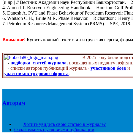
[и др.] // Вестник Академии наук Республики Башкортостан. – 202
4. Ahmed T. Reservoir Engineering Handbook. – Houston: Gulf Profe
5. Danesh A. PVT and Phase Behaviour of Petroleum Reservoir Fluid
6. Whitson C.H., Brule M.R. Phase Behavior. – Richardson: Henry L
7. Petroleum Resources Management System (PRMS). – SPE, 2018.
Внимание!
Купить полный текст статьи (русская версия, форма
В 2025 году были подго
-
подборка статей журнала,
посвященных подвигу нефтяни
-
списки авторов публикаций журнала -
участников боев
и
участников трудового фронта
.
Авторам
Хотите увидеть свою статью в журнале?
Ознакомьтесь с условиями публикации