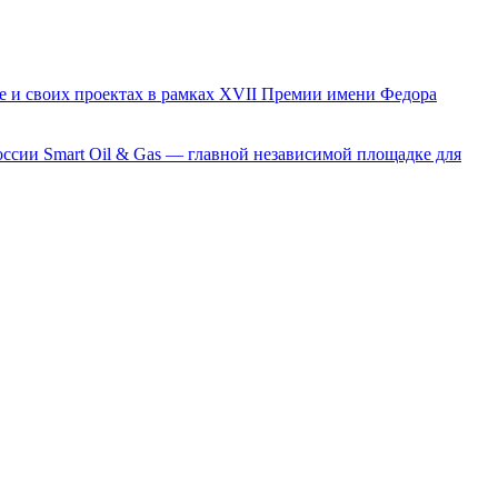
е и своих проектах в рамках XVII Премии имени Федора
сии Smart Oil & Gas — главной независимой площадке для