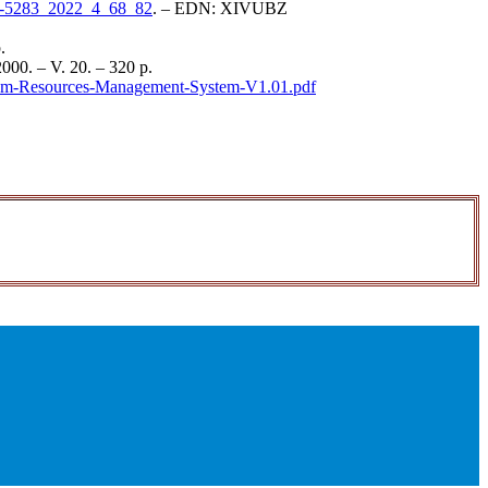
728-5283_2022_4_68_82
. – EDN: XIVUBZ
.
00. – V. 20. – 320 p.
oleum-Resources-Management-System-V1.01.pdf