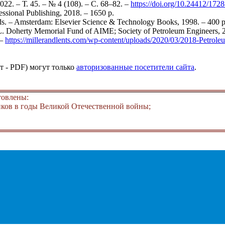
2. – Т. 45. – № 4 (108). – С. 68–82. –
https://doi.org/10.24412/1
ssional Publishing, 2018. – 1650 p.
s. – Amsterdam: Elsevier Science & Technology Books, 1998. – 400 p
. Doherty Memorial Fund of AIME; Society of Petroleum Engineers, 20
 –
https://millerandlents.com/wp-content/uploads/2020/03/2018-Petr
т - PDF) могут только
авторизованные посетители сайта
.
товлены:
ков в годы Великой Отечественной войны;