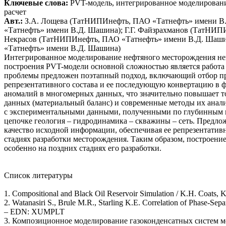
Ключевые слова:
PVT-модель, интегрированное моделирование
расчет
Авт.:
З.А. Лощева (ТатНИПИнефть, ПАО «Татнефть» имени В.
«Татнефть» имени В.Д. Шашина); Г.Г. Файзрахманов (ТатНИ
Некрасов (ТатНИПИнефть, ПАО «Татнефть» имени В.Д. Шаши
«Татнефть» имени В.Д. Шашина)
Интегрированное моделирование нефтяного месторождения нев
построения PVT-модели основной сложностью является работа
проблемы предложен поэтапный подход, включающий отбор про
репрезентативного состава и ее последующую конвертацию в 
аномалий в многомерных данных, что значительно повышает то
данных (материальный баланс) и современные методы их анали
с экспериментальными данными, полученными по глубинным п
цепочке геология – гидродинамика – скважины – сеть. Предло
качество исходной информации, обеспечивая ее репрезентативн
стадиях разработки месторождения. Таким образом, построен
особенно на поздних стадиях его разработки.
Список литературы
1. Compositional and Black Oil Reservoir Simulation / K.H. Coats,
2. Watanasiri S., Brule M.R., Starling K.E. Correlation of Phase-Sep
– EDN: XUMPLT
3. Композиционное моделирование газоконденсатных систем м