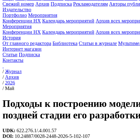
Свежий номер
Архив
Подписка
Рекламодателям
Авторы публи
Издательство
Портфолио
Мероприятия
Конференции НХ
Календарь мероприятий
Архив всех меропр
Мероприятия
Конференции НХ
Календарь мероприятий
Архив всех меропр
История
От главного редактора
Библиотека
Статьи в журнале
Мультиме
Интернет магазин
Статьи
Подписка
Контакты
/
Журнал
/
Архив
/
2026
/
Май
Подходы к построению модели
поздней стадии его разработк
UDK:
622.276.1/.4.001.57
DOI:
10.24887/0028-2448-2026-5-102-107