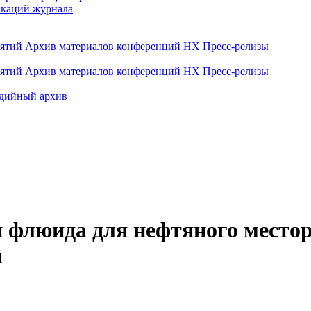
каций журнала
иятий
Архив материалов конференций НХ
Пресс-релизы
иятий
Архив материалов конференций НХ
Пресс-релизы
дийный архив
 флюида для нефтяного местор
и