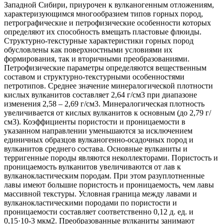
Западной Сибири, приурочен к вулканогенным отложениям,
характеризующимся многообразием типов горных пород,
петрографические и петрофизические особенности которых
определяют их способность вмещать пластовые флюиды.
Структурно-текстурные характеристики горных пород
обусловлены как поверхностными условиями их
формирования, так и вторичными преобразованиями.
Петрофизические параметры определяются вещественным
составом и структурно-текстурными особенностями
петротипов. Среднее значение минералогической плотности
кислых вулканитов составляет 2,64 г/см3 при диапазоне
изменения 2,58 – 2,69 г/см3. Минералогическая плотность
увеличивается от кислых вулканитов к основным (до 2,79 г/
см3). Коэффициенты пористости и проницаемости в
указанном направлении уменьшаются за исключением
единичных образцов вулканогенно-осадочных пород и
вулканитов среднего состава. Основные вулканиты и
терригенные породы являются неколлекторами. Пористость и
проницаемость вулканитов увеличиваются от лав к
вулканокластическим породам. При этом разуплотненные
лавы имеют большие пористость и проницаемость, чем лавы
массивной текстуры. Условная граница между лавами и
вулканокластическими породами по пористости и
проницаемости составляет соответственно 0,12 д. ед. и
0,15·10-3 мкм2. Преобразованные вулканиты занимают