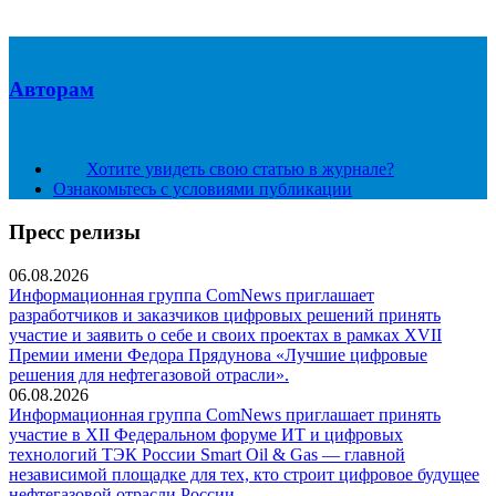
Авторам
Хотите увидеть свою статью в журнале?
Ознакомьтесь с условиями публикации
Пресс релизы
06.08.2026
Информационная группа ComNews приглашает
разработчиков и заказчиков цифровых решений принять
участие и заявить о себе и своих проектах в рамках XVII
Премии имени Федора Прядунова «Лучшие цифровые
решения для нефтегазовой отрасли».
06.08.2026
Информационная группа ComNews приглашает принять
участие в XII Федеральном форуме ИТ и цифровых
технологий ТЭК России Smart Oil & Gas — главной
независимой площадке для тех, кто строит цифровое будущее
нефтегазовой отрасли России.