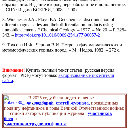
образования. Издание второе, переработанное и допол­ненное.
– СПб.: Изд-во ВСЕГЕИ, 2008. – 200 с.
8. Winchester J.A., Floyd P.A. Geochemical discrimination of
diferent magma series and their differentiation products using
immobile elements // Chemical Geology. – 1977. – No 20. – P. 325–
343. –
https://doi.org/10.1016/0009-2541(77)90057-2
9. Трусова И.Ф., Чернов В.И. Петрография магматических и
метаморфических горных пород. – М.: Недра, 1982. – 272 с.
Внимание!
Купить полный текст статьи (русская версия,
формат - PDF) могут только
авторизованные посетители
сайта
.
В 2025 году были подготовлены:
-
подборка статей журнала,
посвященных
подвигу нефтяников в годы Великой Отечественной войны;
-
списки авторов публикаций журнала -
участников
боев
и
участников трудового фронта
.