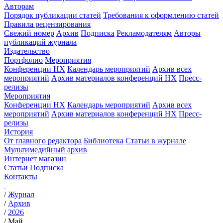
Авторам
Порядок публикации статей
Требования к оформлению статей
Правила рецензирования
Свежий номер
Архив
Подписка
Рекламодателям
Авторы
публикаций журнала
Издательство
Портфолио
Мероприятия
Конференции НХ
Календарь мероприятий
Архив всех
мероприятий
Архив материалов конференций НХ
Пресс-
релизы
Мероприятия
Конференции НХ
Календарь мероприятий
Архив всех
мероприятий
Архив материалов конференций НХ
Пресс-
релизы
История
От главного редактора
Библиотека
Статьи в журнале
Мультимедийный архив
Интернет магазин
Статьи
Подписка
Контакты
/
Журнал
/
Архив
/
2026
/
Май