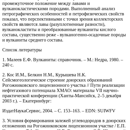
промежуточное положение между лавами и
вулканокластическими породами. Выполненный анализ
петрографических особенностей и петрофизических свойств
показал, что перспективными с точки зрения коллекторских
свойств являются лавы (разуплотненные разности),
вулканокластиты и преобразованные вулканиты кислого
состава, существенно реже - вулканогенно-осадочные породы
и вулканиты среднего состава.
Список литературы
1. Малеев Е.Ф. Вулканиты: справочник. – М.: Недра, 1980. –
240 с.
2. Кос И.М., Белкин Н.М., Курышева Н.К.
Сейсмогеологическое строение доюрских образований
Рогожниковского лицензионного участка // Пути реализации
нефтегазового потенциала ХМАО: материалы VII научно-
практической конференции (Ханты-Мансийск, 2–5 декабря
2003 г.). – Екатеринбург:
ИздатНаукаСервис, 2004. – С. 153–163. – EDN: SUIWFV
3. Условия формирования залежей углеводородов в доюрских
отложениях на Рогожниковском лицензионном участке / Е.П.