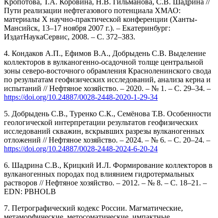
Кропотова, Т.А. Коровина, Н.В. Гильманова, С.В. Шадрина //
Пути реализации нефтегазового потенциала ХМАО:
материалы X научно-практической конференции (Ханты-
Мансийск, 13–17 ноября 2007 г.). – Екатеринбург:
ИздатНаукаСервис, 2008. – С. 372–383.
4. Кондаков А.П., Ефимов В.А., Добрыдень С.В. Выделение
коллекторов в вулканогенно-осадочной толще центральной
зоны северо-восточного обрамления Красноленинского свода
по результатам геофизических исследований, анализа керна и
испытаний // Нефтяное хозяйство. – 2020. – № 1. – С. 29–34. –
https://doi.org/10.24887/0028-2448-2020-1-29-34
5. Добрыдень С.В., Туренко С.К., Семёнова Т.В. Особенности
геологической интерпретации результатов геофизических
исследований скважин, вскрывших разрезы вулканогенных
отложений // Нефтяное хозяйство. – 2024. – № 6. – С. 20–24. –
https://doi.org/10.24887/0028-2448-2024-6-20-24
6. Шадрина С.В., Крицкий И.Л. Формирование коллекторов в
вулканогенных породах под влиянием гидротермальных
растворов // Нефтяное хозяйство. – 2012. – № 8. – С. 18–21. –
EDN: PBHOLB
7. Петрографический кодекс России. Магматические,
метаморфические, метосоматические, импактные