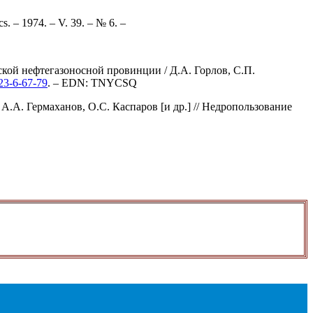
s. – 1974. – V. 39. – № 6. –
кой нефтегазоносной провинции / Д.А. Горлов, С.П.
023-6-67-79
. – EDN: TNYCSQ
А.А. Гермаханов, О.С. Каспаров [и др.] // Недропользование