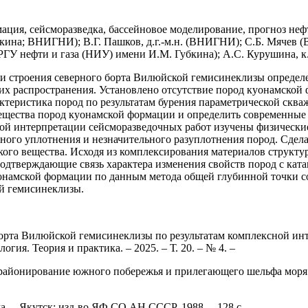
ция, сейсморазведка, бассейновое моделирование, прогноз неф
кина; ВНИГНИ); В.Г. Пашков, д.г.-м.н. (ВНИГНИ); С.Б. Мячев 
РГУ нефти и газа (НИУ) имени И.М. Губкина); А.С. Курушина, к.
и строения северного борта Вилюйской гемисинеклизы определ
х распространения. Установлено отсутствие пород куонамской
актеристика пород по результатам бурения параметрической ск
вещества пород куонамской формации и определить современные
кой интерпретации сейсморазведочных работ изучены физически
ного уплотнения и незначительного разуплотнения пород. Сдела
кого вещества. Исходя из комплексирования материалов структ
одтверждающие связь характера изменения свойств пород с ката
онамской формации по данным метода общей глубинной точки с
ой гемисинеклизы.
борта Вилюйской гемисинеклизы по результатам комплексной ин
огия. Теория и практика. – 2025. – Т. 20. – № 4. –
е районирование южного побережья и прилегающего шельфа моря
а. – Якутск: изд-во ЯФ СО АН СССР, 1988. – 128 с.