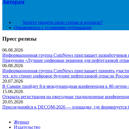
Авторам
Хотите увидеть свою статью в журнале?
Ознакомьтесь с условиями публикации
Пресс релизы
06.08.2026
Информационная группа ComNews приглашает разработчиков и 
Прядунова «Лучшие цифровые решения для нефтегазовой отра
06.08.2026
Информационная группа ComNews приглашает принять участие
тех, кто строит цифровое будущее нефтегазовой отрасли России
20.07.2026
В Самаре пройдет 8-я международная конференция к 80-летию
15.06.2026
Открыта регистрация на ежегодные традиционные конференци
20.05.2026
Присоединяйся к DECOM-2026 — площадке, где формируется б
Журнал
Издательство