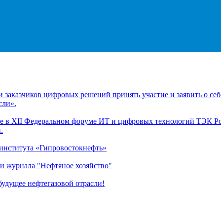
заказчиков цифровых решений принять участие и заявить о себ
сли».
 в XII Федеральном форуме ИТ и цифровых технологий ТЭК Рос
.
 института «Гипровостокнефть»
и журнала "Нефтяное хозяйство"
удущее нефтегазовой отрасли!