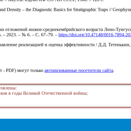
d Density – the Diagnostic Basics for Stratigraphic Traps // Geophysic
ии отложений нижне-среднекембрийского возраста Лено-Тунгусс
 – 2023. – № 6. – С. 67–79. –
https://doi.org/10.47148/0016-7894-2
авление реализацией и оценка эффективности / Д.Д. Тетенькин, 
т - PDF) могут только
авторизованные посетители сайта
.
товлены:
ков в годы Великой Отечественной войны;