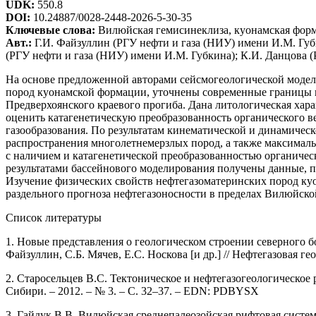
UDK:
550.8
DOI:
10.24887/0028-2448-2026-5-30-35
Ключевые слова:
Вилюйская гемисинеклиза, куонамская форма
Авт.:
Г.И. Файзуллин (РГУ нефти и газа (НИУ) имени И.М. Губ
(РГУ нефти и газа (НИУ) имени И.М. Губкина); К.И. Данцова (
На основе предложенной авторами сейсмогеологической модел
пород куонамской формации, уточнены современные границы и
Предверхоянского краевого прогиба. Дана литологическая хар
оценить катагенетическую преобразованность органического 
газообразования. По результатам кинематической и динамичес
распространения многолетнемерзлых пород, а также максималь
с наличием и катагенетической преобразованностью органичес
результатами бассейнового моделирования получены данные, п
Изучение физических свойств нефтегазоматеринских пород ку
раздельного прогноза нефтегазоносности в пределах Вилюйск
Список литературы
1. Новые представления о геологическом строении северного 
Файзуллин, С.Б. Мячев, Е.С. Носкова [и др.] // Нефтегазовая геол
2. Старосельцев В.С. Тектоническое и нефтегазогеологическо
Сибири. – 2012. – № 3. – С. 32–37. – EDN: PDBYSX
3. Гайдук В.В. Вилюйская среднепалеозойская рифтовая систем