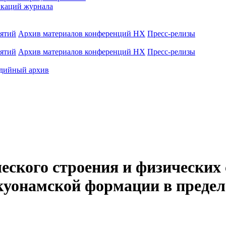
каций журнала
иятий
Архив материалов конференций НХ
Пресс-релизы
иятий
Архив материалов конференций НХ
Пресс-релизы
дийный архив
еского строения и физических
куонамской формации в предел