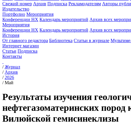
Свежий номер
Архив
Подписка
Рекламодателям
Авторы публи
Издательство
Портфолио
Мероприятия
Конференции НХ
Календарь мероприятий
Архив всех меропр
Мероприятия
Конференции НХ
Календарь мероприятий
Архив всех меропр
История
От главного редактора
Библиотека
Статьи в журнале
Мультиме
Интернет магазин
Статьи
Подписка
Контакты
/
Журнал
/
Архив
/
2026
/
Май
Результаты изучения геологич
нефтегазоматеринских пород 
Вилюйской гемисинеклизы