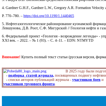
4. Gardner G.H.F., Gardner L.W., Gregory A.R. Formation Velocity an
P. 770–780. –
https://doi.org/10.1190/1.1440465
5. Нефтегазогеологическое районирование куонамской формац
Левшунова, Д.В. Роот, С.Ф. Мигурский // Геология нефти и газа.
6. Федеральный проект «Геология - возрождение легенды» - упр
XXI век. – 2022. – № 1 (93). – С. 4–11. – EDN: NTMYTD
Внимание!
Купить полный текст статьи (русская версия, форма
В 2025 году были подго
-
подборка статей журнала,
посвященных подвигу нефтяни
-
списки авторов публикаций журнала -
участников боев
и
участников трудового фронта
.