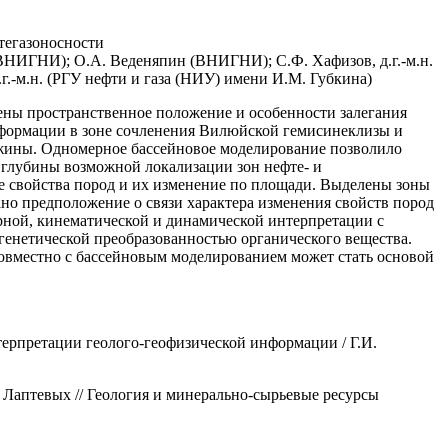
тегазоносности
(ВНИГНИ); О.А. Веденяпин (ВНИГНИ); С.Ф. Хафизов, д.г.-м.н.
г.-м.н. (РГУ нефти и газа (НИУ) имени И.М. Губкина)
ены пространственное положение и особенности залегания
 формации в зоне сочленения Вилюйской гемисинеклизы и
важины. Одномерное бассейновое моделирование позволило
 глубины возможной локализации зон нефте- и
е свойства пород и их изменение по площади. Выделены зоны
но предположение о связи характера изменения свойств пород
урной, кинематической и динамической интерпретации с
генетической преобразованностью органического вещества.
овместно с бассейновым моделированием может стать основой
терпретации геолого-геофизической информации / Г.И.
 Лаптевых // Геология и минерально-сырьевые ресурсы