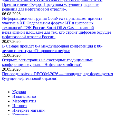
Премии имени Федора Прядунова «Лучшие цифровые
решения для нефтегазовой отрасли».
06.08.2026
Информационная группа ComNews приглашает принять
участие в XII Федеральном форуме ИТ и цифровых
технологий ТЭК России Smart Oil & Gas — главной
независимой площадке для тех, кто строит цифровое будущее
нефтегазовой отрасли России.
20.07.2026
В Самаре пройдет 8-я международная конференция к 80-
летию института «Гипровостокнефть»
15.06.2026
Открыта регистрация на ежегодные традиционные
конференции журнала "Нефтяное хозяйство"
20.05.2026
Присоединяйся к DECOM-2026 — площадке, где формируется
будущее нефтегазовой отрасли!
Журнал
Издательство
Мероприятия
История
Интернет-магазин
Контакты