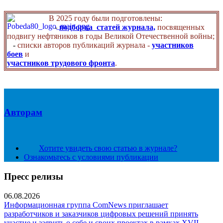
В 2025 году были подготовлены:
-
подборка статей журнала,
посвященных
подвигу нефтяников в годы Великой Отечественной войны;
-
списки авторов публикаций журнала -
участников
боев
и
участников трудового фронта
.
Авторам
Хотите увидеть свою статью в журнале?
Ознакомьтесь с условиями публикации
Пресс релизы
06.08.2026
Информационная группа ComNews приглашает
разработчиков и заказчиков цифровых решений принять
участие и заявить о себе и своих проектах в рамках XVII