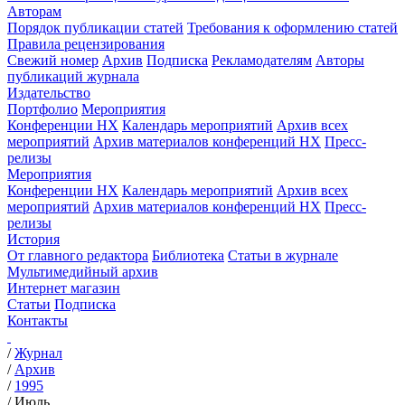
Авторам
Порядок публикации статей
Требования к оформлению статей
Правила рецензирования
Свежий номер
Архив
Подписка
Рекламодателям
Авторы
публикаций журнала
Издательство
Портфолио
Мероприятия
Конференции НХ
Календарь мероприятий
Архив всех
мероприятий
Архив материалов конференций НХ
Пресс-
релизы
Мероприятия
Конференции НХ
Календарь мероприятий
Архив всех
мероприятий
Архив материалов конференций НХ
Пресс-
релизы
История
От главного редактора
Библиотека
Статьи в журнале
Мультимедийный архив
Интернет магазин
Статьи
Подписка
Контакты
/
Журнал
/
Архив
/
1995
/
Июль