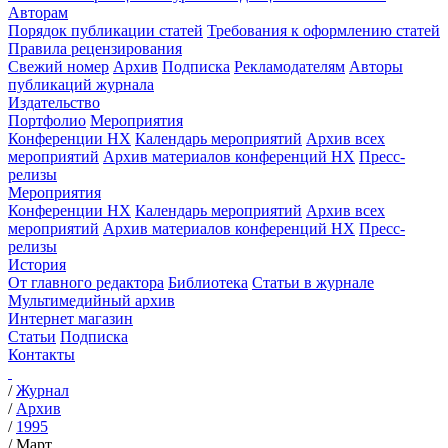
Авторам
Порядок публикации статей
Требования к оформлению статей
Правила рецензирования
Свежий номер
Архив
Подписка
Рекламодателям
Авторы
публикаций журнала
Издательство
Портфолио
Мероприятия
Конференции НХ
Календарь мероприятий
Архив всех
мероприятий
Архив материалов конференций НХ
Пресс-
релизы
Мероприятия
Конференции НХ
Календарь мероприятий
Архив всех
мероприятий
Архив материалов конференций НХ
Пресс-
релизы
История
От главного редактора
Библиотека
Статьи в журнале
Мультимедийный архив
Интернет магазин
Статьи
Подписка
Контакты
/
Журнал
/
Архив
/
1995
/
Март