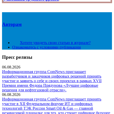
Авторам
Хотите увидеть свою статью в журнале?
Ознакомьтесь с условиями публикации
Пресс релизы
06.08.2026
Информационная группа ComNews приглашает
разработчиков и заказчиков цифровых решений принять
участие и заявить о себе и своих проектах в рамках XVII
Премии имени Федора Прядунова «Лучшие цифровые
решения для нефтегазовой отрасли».
06.08.2026
Информационная группа ComNews приглашает принять
участие в XII Федеральном форуме ИТ и цифровых
технологий ТЭК России Smart Oil & Gas — главной
независимой площадке для тех, кто строит цифровое будущее