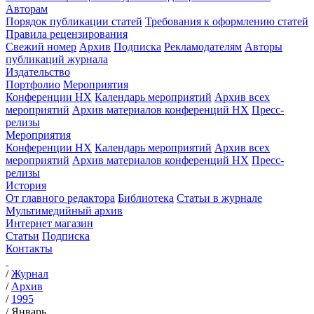
Авторам
Порядок публикации статей
Требования к оформлению статей
Правила рецензирования
Свежий номер
Архив
Подписка
Рекламодателям
Авторы
публикаций журнала
Издательство
Портфолио
Мероприятия
Конференции НХ
Календарь мероприятий
Архив всех
мероприятий
Архив материалов конференций НХ
Пресс-
релизы
Мероприятия
Конференции НХ
Календарь мероприятий
Архив всех
мероприятий
Архив материалов конференций НХ
Пресс-
релизы
История
От главного редактора
Библиотека
Статьи в журнале
Мультимедийный архив
Интернет магазин
Статьи
Подписка
Контакты
/
Журнал
/
Архив
/
1995
/
Январь