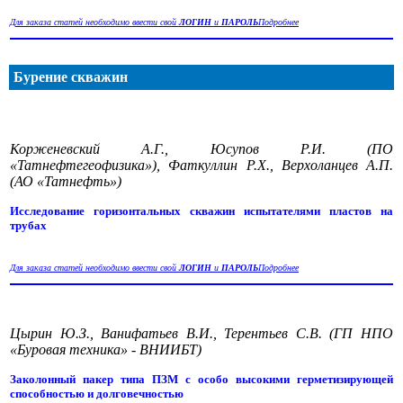
Для заказа статей необходимо ввести свой
ЛОГИН
и
ПАРОЛЬ
Подробнее
Бурение скважин
Корженевский А.Г., Юсупов Р.И. (ПО
«Татнефтегеофизика»), Фаткуллин Р.Х., Верхоланцев А.П.
(АО «Татнефть»)
Исследование горизонтальных скважин испытателями пластов на
трубах
Для заказа статей необходимо ввести свой
ЛОГИН
и
ПАРОЛЬ
Подробнее
Цырин Ю.З., Ванифатьев В.И., Терентьев С.В. (ГП НПО
«Буровая техника» - ВНИИБТ)
Заколонный пакер типа ПЗМ с особо высокими герметизирующей
способностью и долговечностью