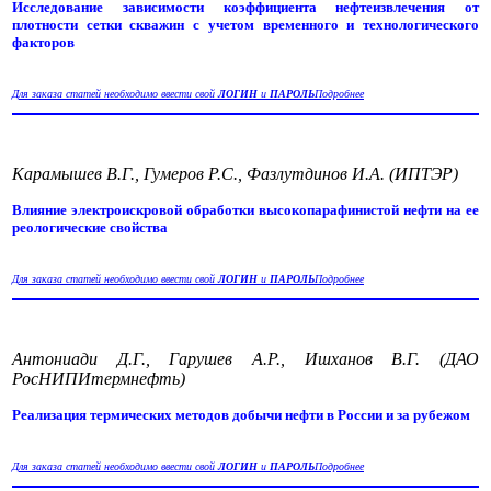
Исследование зависимости коэффициента нефтеизвлечения от
плотности сетки скважин с учетом временного и технологического
факторов
Для заказа статей необходимо ввести свой
ЛОГИН
и
ПАРОЛЬ
Подробнее
Карамышев В.Г., Гумеров Р.С., Фазлутдинов И.А. (ИПТЭР)
Влияние электроискровой обработки высокопарафинистой нефти на ее
реологические свойства
Для заказа статей необходимо ввести свой
ЛОГИН
и
ПАРОЛЬ
Подробнее
Антониади Д.Г., Гарушев А.Р., Ишханов В.Г. (ДАО
РосНИПИтермнефть)
Реализация термических методов добычи нефти в России и за рубежом
Для заказа статей необходимо ввести свой
ЛОГИН
и
ПАРОЛЬ
Подробнее