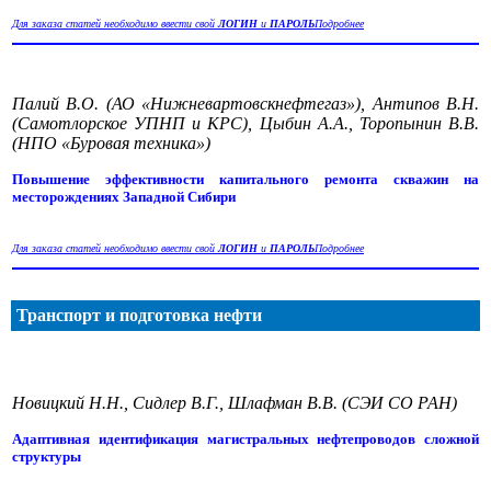
Для заказа статей необходимо ввести свой
ЛОГИН
и
ПАРОЛЬ
Подробнее
Палий В.О. (АО «Нижневартовскнефтегаз»), Антипов В.Н.
(Самотлорское УПНП и КРС), Цыбин А.А., Торопынин В.В.
(НПО «Буровая техника»)
Повышение эффективности капитального ремонта скважин на
месторождениях Западной Сибири
Для заказа статей необходимо ввести свой
ЛОГИН
и
ПАРОЛЬ
Подробнее
Транспорт и подготовка нефти
Новицкий Н.Н., Сидлер В.Г., Шлафман В.В. (СЭИ СО РАН)
Адаптивная идентификация магистральных нефтепроводов сложной
структуры