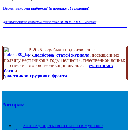
Верна ли норма выброса? (в порядке обсуждения)
Для заказа статей необходимо ввести свой
ЛОГИН
и
ПАРОЛЬ
Подробнее
В 2025 году были подготовлены:
-
подборка статей журнала,
посвященных
подвигу нефтяников в годы Великой Отечественной войны;
-
списки авторов публикаций журнала -
участников
боев
и
участников трудового фронта
.
Авторам
Хотите увидеть свою статью в журнале?