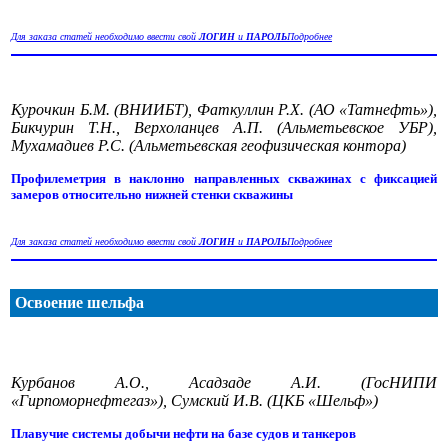
Для заказа статей необходимо ввести свой
ЛОГИН
и
ПАРОЛЬ
Подробнее
Курочкин Б.М. (ВНИИБТ), Фаткуллин Р.Х. (АО «Татнефть»),
Бикчурин Т.Н., Верхоланцев А.П. (Альметьевское УБР),
Мухамадиев Р.С. (Альметьевская геофизическая контора)
Профилеметрия в наклонно направленных скважинах с фиксацией
замеров относительно нижней стенки скважины
Для заказа статей необходимо ввести свой
ЛОГИН
и
ПАРОЛЬ
Подробнее
Освоение шельфа
Курбанов А.О., Асадзаде А.И. (ГосНИПИ
«Гирпоморнефтегаз»), Сумский И.В. (ЦКБ «Шельф»)
Плавучие системы добычи нефти на базе судов и танкеров