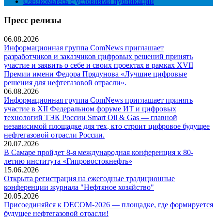
Ознакомьтесь с условиями публикации
Пресс релизы
06.08.2026
Информационная группа ComNews приглашает
разработчиков и заказчиков цифровых решений принять
участие и заявить о себе и своих проектах в рамках XVII
Премии имени Федора Прядунова «Лучшие цифровые
решения для нефтегазовой отрасли».
06.08.2026
Информационная группа ComNews приглашает принять
участие в XII Федеральном форуме ИТ и цифровых
технологий ТЭК России Smart Oil & Gas — главной
независимой площадке для тех, кто строит цифровое будущее
нефтегазовой отрасли России.
20.07.2026
В Самаре пройдет 8-я международная конференция к 80-
летию института «Гипровостокнефть»
15.06.2026
Открыта регистрация на ежегодные традиционные
конференции журнала "Нефтяное хозяйство"
20.05.2026
Присоединяйся к DECOM-2026 — площадке, где формируется
будущее нефтегазовой отрасли!