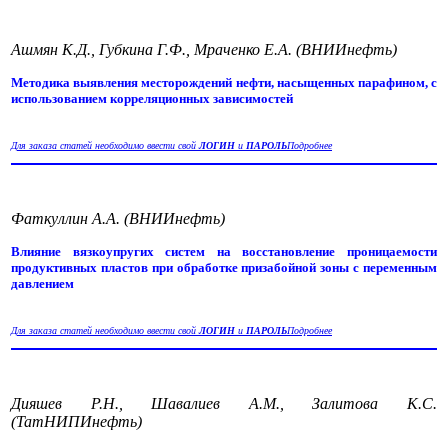
Ашмян К.Д., Губкина Г.Ф., Мраченко Е.А. (ВНИИнефть)
Методика выявления месторождений нефти, насыщенных парафином, с
использованием корреляционных зависимостей
Для заказа статей необходимо ввести свой
ЛОГИН
и
ПАРОЛЬ
Подробнее
Фаткуллин А.А. (ВНИИнефть)
Влияние вязкоупругих систем на восстановление проницаемости
продуктивных пластов при обработке призабойной зоны с переменным
давлением
Для заказа статей необходимо ввести свой
ЛОГИН
и
ПАРОЛЬ
Подробнее
Дияшев Р.Н., Шавалиев А.М., Залитова К.С.
(ТатНИПИнефть)