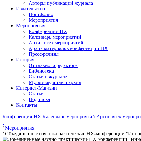
Авторы публикаций журнала
Издательство
Портфолио
Мероприятия
Мероприятия
Конференции НХ
Календарь мероприятий
Архив всех мероприятий
Архив материалов конференций НХ
Пресс-релизы
История
От главного редактора
Библиотека
Статьи в журнале
Мультимедийный архив
Интернет-Магазин
Статьи
Подписка
Контакты
Конференции НХ
Календарь мероприятий
Архив всех меропр
/
Мероприятия
/
Объединенные научно-практические НХ-конференции "Иннова