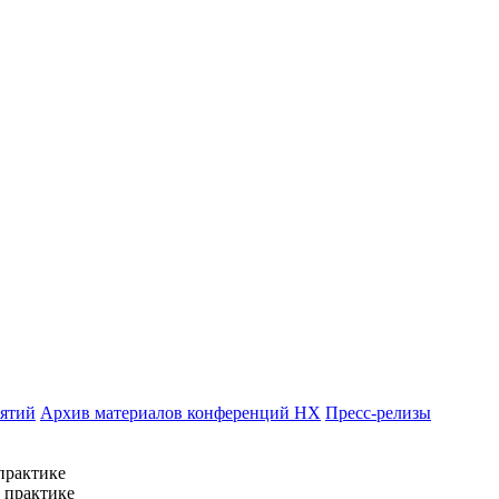
иятий
Архив материалов конференций НХ
Пресс-релизы
практике