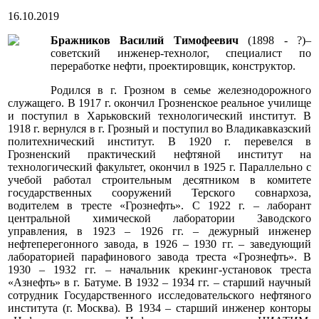
16.10.2019
Бражников Василий Тимофеевич
(1898 - ?)–
советский инженер-технолог, специалист по
переработке нефти, проектировщик, конструктор.
Родился в г. Грозном в семье железнодорожного
служащего. В 1917 г. окончил Грозненское реальное училище
и поступил в Харьковский технологический институт. В
1918 г. вернулся в г. Грозный и поступил во Владикавказский
политехнический институт. В 1920 г. перевелся в
Грозненский практический нефтяной институт на
технологический факультет, окончил в 1925 г. Параллельно с
учебой работал строительным десятником в комитете
государственных сооружений Терского совнархоза,
водителем в тресте «Грознефть». С 1922 г. – лаборант
центральной химической лаборатории Заводского
управления, в 1923 – 1926 гг. – дежурный инженер
нефтеперегонного завода, в 1926 – 1930 гг. – заведующий
лабораторией парафинового завода треста «Грознефть». В
1930 – 1932 гг. – начальник крекинг-установок треста
«Азнефть» в г. Батуме. В 1932 – 1934 гг. – старший научный
сотрудник Государственного исследовательского нефтяного
института (г. Москва). В 1934 – старший инженер конторы