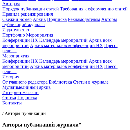
Авторам
Порядок публикации статей
Требования к оформлению статей
Правила рецензирования
Свежий номер
Архив
Подписка
Рекламодателям
Авторы
публикаций журнала
Издательство
Портфолио
Мероприятия
Конференции НХ
Календарь мероприятий
Архив всех
мероприятий
Архив материалов конференций НХ
Пресс-
релизы
Мероприятия
Конференции НХ
Календарь мероприятий
Архив всех
мероприятий
Архив материалов конференций НХ
Пресс-
релизы
История
От главного редактора
Библиотека
Статьи в журнале
Мультимедийный архив
Интернет магазин
Статьи
Подписка
Контакты
/
Авторы публикаций
Авторы публикаций журнала*