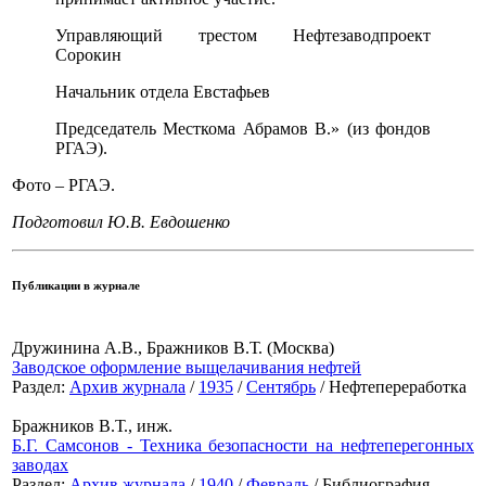
Управляющий трестом Нефтезаводпроект
Сорокин
Начальник отдела Евстафьев
Председатель Месткома Абрамов В.» (из фондов
РГАЭ).
Фото – РГАЭ.
Подготовил Ю.В. Евдошенко
Публикации в журнале
Дружинина А.В., Бражников В.Т. (Москва)
Заводское оформление выщелачивания нефтей
Раздел:
Архив журнала
/
1935
/
Сентябрь
/ Нефтепереработка
Бражников В.Т., инж.
Б.Г. Самсонов - Техника безопасности на нефтеперегонных
заводах
Раздел:
Архив журнала
/
1940
/
Февраль
/ Библиография