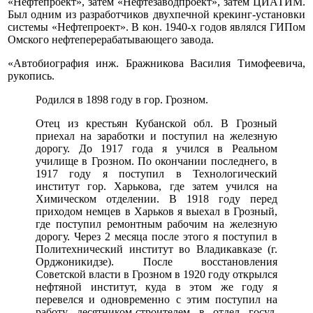
«Нефтепроект», затем «Нефтезаводпроект», затем ЦИАТИМ.
Был одним из разработчиков двухпечной крекинг-установки
системы «Нефтепроект». В кон. 1940-х годов являлся ГИПом
Омского нефтеперерабатывающего завода.
«Автобиография инж. Бражникова Василия Тимофеевича,
рукопись.
Родился в 1898 году в гор. Грозном.
Отец из крестьян Кубанской обл. В Грозный
приехал на заработки и поступил на железную
дорогу. До 1917 года я учился в Реальном
училище в Грозном. По окончании последнего, в
1917 году я поступил в Технологический
институт гор. Харькова, где затем учился на
Химическом отделении. В 1918 году перед
приходом немцев в Харьков я выехал в Грозный,
где поступил ремонтным рабочим на железную
дорогу. Через 2 месяца после этого я поступил в
Политехнический институт во Владикавказе (г.
Орджоникидзе). После восстановления
Советской власти в Грозном в 1920 году открылся
нефтяной институт, куда в этом же году я
перевелся и одновременно с этим поступил на
работу десятником-строителем в отдел госуд.