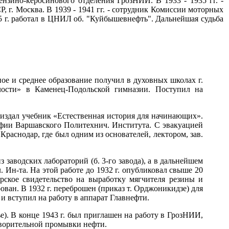
ензино-керосинового отделения ГрозНИИ. В 1933 - 1935 гг. -
 г. Москва. В 1939 - 1941 гг. - сотрудник Комиссии моторных
945 г. работал в ЦНИЛ об. "Куйбышевнефть". Дальнейшая судьба
ьное и среднее образование получил в духовных школах г.
лости» в Каменец-Подольской гимназии. Поступил на
и издал учебник «Естественная история для начинающих».
афии Варшавского Политехнич. Института. С эвакуацией
раснодар, где был одним из основателей, лектором, зав.
з заводских лабораторий (б. 3-го завода), а в дальнейшем
. Ин-та. На этой работе до 1932 г. опубликовал свыше 20
орское свидетельство на выработку мягчителя резины и
ован. В 1932 г. переброшен (приказ т. Орджоникидзе) для
 и вступил на работу в аппарат Главнефти.
е). В конце 1943 г. был приглашен на работу в ГрозНИИ,
створительной промывки нефти.