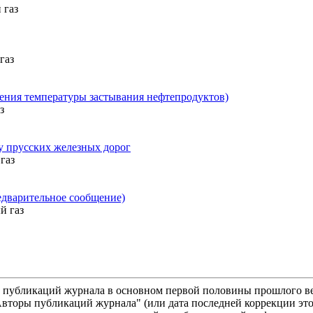
 газ
газ
ления температуры застывания нефтепродуктов)
з
у прусских железных дорог
газ
едварительное сообщение)
ый газ
м публикаций журнала в основном первой половины прошлого ве
"Авторы публикаций журнала" (или дата последней коррекции это