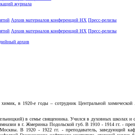
каций журнала
иятий
Архив материалов конференций НХ
Пресс-релизы
иятий
Архив материалов конференций НХ
Пресс-релизы
дийный архив
химик, в 1920-е годы – сотрудник Центральной химической л
ельницкий) в семье священника. Учился в духовных школах и с
гимназии в г. Жмеринка Подольской губ. В 1910 - 1914 гг. - пр
 Москвы. В 1920 - 1922 гг. - преподаватель, заведующий ка