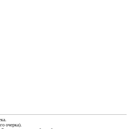
ка.
го очерка).