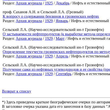
Раздел:
Архив журнала
/
1925
/
Декабрь
/ Нефть и естественный
проф. Саханов А.Н. и Сельский Л.А. (Грозный)
К вопросу о содержании бензинов в грозненских нефтях
Раздел:
Архив журнала
/
1929
/
Январь
/ Нефть и естественный 
Сельский Л.А. (Научно-исследовательский ин-т Грознефти)
О застываемости нефтепродуктов (к выработке метода опреде
Раздел:
Архив журнала
/
1929
/
Март
/ Нефть и естественный га
Сельский Л.А. (Научно-исследовательский ин-т Грознефти)
Определение текучести грозненских нефтепродуктов по метод
Раздел:
Архив журнала
/
1929
/
Апрель
/ Нефть и естественный 
Сельский Л.А. (Научно-исследовательский ин-т Грознефти)
Получение сажи из нефтяных углеводородов и ее свойства (пр
Раздел:
Архив журнала
/
1929
/
Сентябрь
/ Нефть и естественн
Возврат к списку
*) Здесь приведены краткие биографические очерки по автора
В заголовке очерка указана дата его занесения в базу данных 