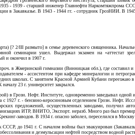
й кафедрой Грозненского нефтяного института, старший химик б
1935 - 1939 - старший инженер Главнефти Наркомтяжпрома СССР,
ции в Закавказье. В 1943 - 1944 гг. - сотрудник ГрозНИИ. В 1
та) [? 2/III размыто] в семье деревенского священника. Начал
ховной семинарии ушел. Выдержал экзамен на «аттестат зре
й и окончил в 1907 г.
и проч. в Жмеринской гимназии (Винницкая обл.), где составил 
одавателем - ассистентом при кафедре минералогии и петрогр
едних школах. С занятием Красной Армией Кубани переезжаю в К
 началу 23 г. университет закрылся.
дрой) в Грозн. Нефт. Институте, одновременно заведывал одной и
с 1927 г. - бензино-керосиновым отделением Грозн. Нефт. Иссл
торских предложений, осуществленных заводами, получил авт
ганизациях ИТР, ВНИТО, Экспорт. неразб. Много раз был премир
рекинг-заводов. В 1934 г. опасно заболел, переселился в Москву
 СССР, до 1941 г. С началом войны был эвакуирован (Закавказь
есс обессоливания и деэмульсации нефтей посредством водной ра