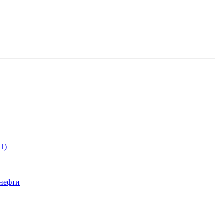
П)
 нефти