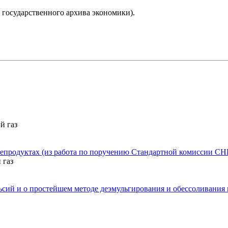
о государственного архива экономики).
й газ
тепродуктах (из работа по поручению Стандартной комиссии СН
 газ
ьсий и о простейшем методе деэмульгирования и обессоливания