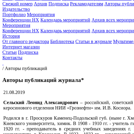
Свежий номер
Архив
Подписка
Рекламодателям
Авторы публи
Издательство
Портфолио
Мероприятия
Конференции НХ
Календарь мероприятий
Архив всех меропр
Мероприятия
Конференции НХ
Календарь мероприятий
Архив всех меропр
История
От главного редактора
Библиотека
Статьи в журнале
Мультиме
Интернет магазин
Статьи
Подписка
Контакты
/
Авторы публикаций
Авторы публикаций журнала*
21.08.2019
Сельский Леонид Александрович
– российский, советский 
керосинового отделения НИИ «Грознефти» им. И.В. Косиора.
Родился в г. Проскуров Каменец-Подольской губ. (ныне г. Хм
Киевского университета, химик. В 1908 - 1910 гг. - учитель 
1920 гг. - преподаватель в средних учебных заведениях г.