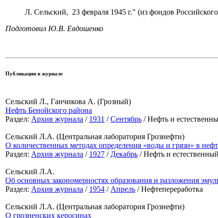
Л. Сельский, 23 февраля 1945 г." (из фондов Российског
Подготовил Ю.В. Евдошенко
Публикации в журнале
Сельский Л., Ганчикова А. (Грозный)
Нефть Бенойского района
Раздел:
Архив журнала
/
1931
/
Сентябрь
/ Нефть и естественны
Сельский Л.А. (Центральная лаборатория Грознефти)
О количественных методах определения «воды и грязи» в неф
Раздел:
Архив журнала
/
1927
/
Декабрь
/ Нефть и естественный
Сельский Л.А.
Об основных закономерностях образования и разложения эмул
Раздел:
Архив журнала
/
1954
/
Апрель
/ Нефтепереработка
Сельский Л.А. (Центральная лаборатория Грознефти)
О грозненских керосинах