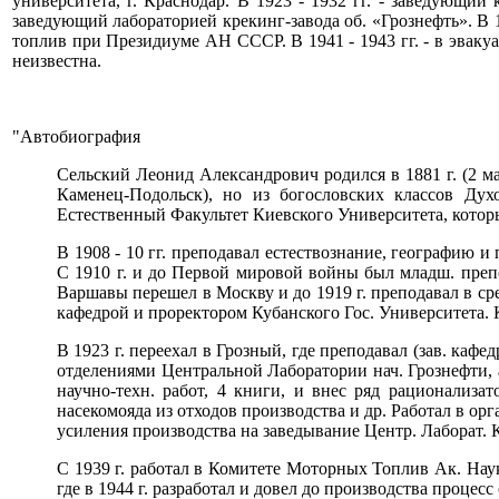
университета, г. Краснодар. В 1923 - 1932 гг. - заведующи
заведующий лабораторией крекинг-завода об. «Грознефть». В 
топлив при Президиуме АН СССР. В 1941 - 1943 гг. - в эвакуа
неизвестна.
"Автобиография
Сельский Леонид Александрович родился в 1881 г. (2 мар
Каменец-Подольск), но из богословских классов Ду
Естественный Факультет Киевского Университета, которы
В 1908 - 10 гг. преподавал естествознание, географию 
С 1910 г. и до Первой мировой войны был младш. преп
Варшавы перешел в Москву и до 1919 г. преподавал в ср
кафедрой и проректором Кубанского Гос. Университета. К
В 1923 г. переехал в Грозный, где преподавал (зав. кафе
отделениями Центральной Лаборатории нач. Грознефти, а 
научно-техн. работ, 4 книги, и внес ряд рационализа
насекомояда из отходов производства и др. Работал в ор
усиления производства на заведывание Центр. Лаборат. К
С 1939 г. работал в Комитете Моторных Топлив Ак. Наук
где в 1944 г. разработал и довел до производства проц