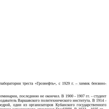
аборатории треста «Грознефть», с 1929 г. – химик бензино-
еминарии, последнюю не окончил. В 1900 - 1907 гг. - студент
еподаватель Варшавского политехнического института. В 1914 -
федрой, один из организаторов Кубанского государственного