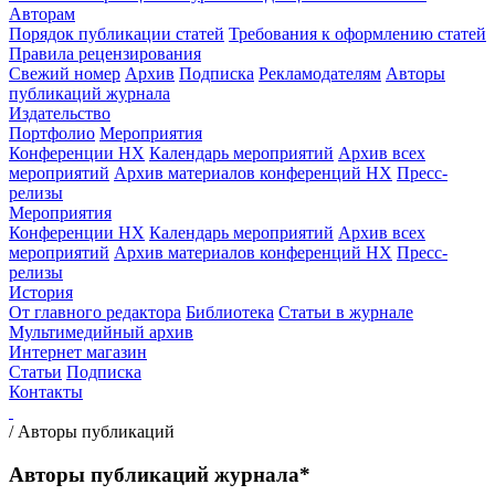
Авторам
Порядок публикации статей
Требования к оформлению статей
Правила рецензирования
Свежий номер
Архив
Подписка
Рекламодателям
Авторы
публикаций журнала
Издательство
Портфолио
Мероприятия
Конференции НХ
Календарь мероприятий
Архив всех
мероприятий
Архив материалов конференций НХ
Пресс-
релизы
Мероприятия
Конференции НХ
Календарь мероприятий
Архив всех
мероприятий
Архив материалов конференций НХ
Пресс-
релизы
История
От главного редактора
Библиотека
Статьи в журнале
Мультимедийный архив
Интернет магазин
Статьи
Подписка
Контакты
/
Авторы публикаций
Авторы публикаций журнала*