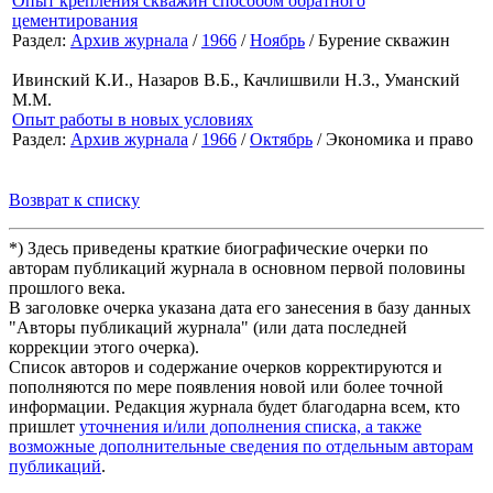
Опыт крепления скважин способом обратного
цементирования
Раздел:
Архив журнала
/
1966
/
Ноябрь
/ Бурение скважин
Ивинский К.И., Назаров В.Б., Качлишвили Н.З., Уманский
М.М.
Опыт работы в новых условиях
Раздел:
Архив журнала
/
1966
/
Октябрь
/ Экономика и право
Возврат к списку
*) Здесь приведены краткие биографические очерки по
авторам публикаций журнала в основном первой половины
прошлого века.
В заголовке очерка указана дата его занесения в базу данных
"Авторы публикаций журнала" (или дата последней
коррекции этого очерка).
Список авторов и содержание очерков корректируются и
пополняются по мере появления новой или более точной
информации. Редакция журнала будет благодарна всем, кто
пришлет
уточнения и/или дополнения списка, а также
возможные дополнительные сведения по отдельным авторам
публикаций
.