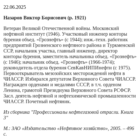
22.06.2025
Назаров Виктор Борисович (р. 1921)
Ветеран Великой Отечественной войны. Московский
нефтяной институт (1946). Участковый инженер конторы
бурения объед. «Грознефть» (с 1944); инж.-техн. работник
предприятий Грозненского нефтяного района и Туркменской
ССР, начальник участка, главный инженер, директор
конторы бурения, заместитель начальника объед. «Грознефть»
(с 1946); начальник объед. «Грознефть» (1966-1974);
руководитель отдела бурения СевКавНИПИнефти (с 1975).
Первооткрыватель мезозойских месторождений нефти в
ЧИАССР. Избирался депутатом Верховного Совета ЧИАССР.
Награжден орденами и медалями СССР, в т.ч. орденом
Ленина, грамотой Президиума Верховного Совета РСФСР.
Засл. деятель нефтяной и нефтехимической промышленности
ЧИACCP. Почетный нефтяник.
Из сборника "Профессионалы нефтегазовой отрасли. Книга
3"
М.: ЗАО «Издательство «Нефтяное хозяйство», 2005. – 496
с.