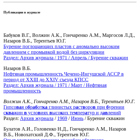
Публикации в журнале
Бабуков В.Г., Волжин А.К., Гончаренко А.М., Маргосов Л.Д.,
Назаров В.Б., Терентьев Ю.Г.
Бурение поглощающих пластов с аномально высоким
давлением с промывкой водой без циркуляции
Раздел:
Архив журнала
/
1971
/
Апрель
/ Бурение скважин
Назаров В.Б.
Нефтяная промышленность Чечено-Ингушской АССР в
период от XXIII до XXIV съезда КПСС
Раздел:
Архив журнала
/
1971
/
Март
/ Нефтяная
промышленность
Волжин А.К., Гончаренко А.М., Назаров В.Б., Терентьев Ю.Г.
Гипсо
в
а
я о
б
р
а
б
от
к
а
глинистых р
а
ст
в
оро
в
при
б
урении
с
к
в
а
жин
в
усло
в
иях
в
ысо
к
их те
м
пер
а
тур и д
а
в
лений
Раздел:
Архив журнала
/
1969
/
Июнь
/ Бурение скважин
Булатов А.И., Головенко Н.Д., Гончаренко А.М., Назаров
В.Б., Новохатский Д.Ф., Терентьев Ю.Г.