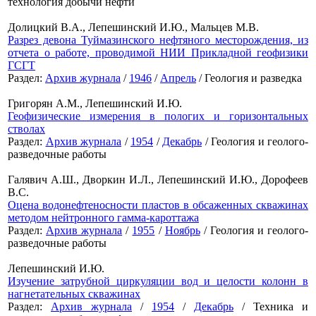
технология добычи нефти
Долицкий В.А., Лепешинский И.Ю., Мальцев М.В.
Разрез девона Туймазинского нефтяного месторождения, из
отчета о работе, проводимой НИИ Прикладной геофизики
ГСГТ
Раздел:
Архив журнала
/
1946
/
Апрель
/ Геология и разведка
Григорян А.М., Лепешинский И.Ю.
Геофизические измерения в пологих и горизонтальных
стволах
Раздел:
Архив журнала
/
1954
/
Декабрь
/ Геология и геолого-
разведочные работы
Галявич А.Ш., Дворкин И.Л., Лепешинский И.Ю., Дорофеев
В.С.
Оцена водонефтеносности пластов в обсаженных скважинах
методом нейтронного гамма-кароттажа
Раздел:
Архив журнала
/
1955
/
Ноябрь
/ Геология и геолого-
разведочные работы
Лепешинский И.Ю.
Изучение затрубной циркуляции вод и целости колонн в
нагнетательных скважинах
Раздел:
Архив журнала
/
1954
/
Декабрь
/ Техника и