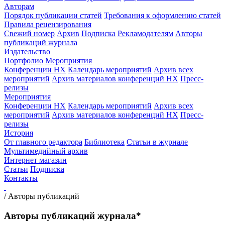
Авторам
Порядок публикации статей
Требования к оформлению статей
Правила рецензирования
Свежий номер
Архив
Подписка
Рекламодателям
Авторы
публикаций журнала
Издательство
Портфолио
Мероприятия
Конференции НХ
Календарь мероприятий
Архив всех
мероприятий
Архив материалов конференций НХ
Пресс-
релизы
Мероприятия
Конференции НХ
Календарь мероприятий
Архив всех
мероприятий
Архив материалов конференций НХ
Пресс-
релизы
История
От главного редактора
Библиотека
Статьи в журнале
Мультимедийный архив
Интернет магазин
Статьи
Подписка
Контакты
/
Авторы публикаций
Авторы публикаций журнала*