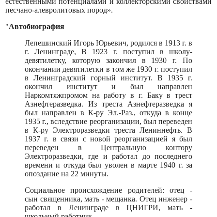
естественными потенциалами и коллекторскими свойствами
песчано-алевролитовых пород».
"
Автобиография
Лепешинский Игорь Юрьевич, родился в 1913 г. в
г. Ленинграде, В 1923 г. поступил в школу-
девятилетку, которую закончил в 1930 г. По
окончании девятилетки в том же 1930 г. поступил
в Ленинградский горный институт. В 1935 г.
окончил институт и был направлен
Наркомтяжпромом на работу в г. Баку в трест
Азнефтеразведка. Из треста Азнефтеразведка я
был направлен в К-ру Эл.-Раз., откуда в конце
1935 г., вследствие реорганизации, был переведен
в К-ру Электроразведки треста Лениннефть. В
1937 г. в связи с новой реорганизацией я был
переведен в Центральную контору
Электроразведки, где и работал до последнего
времени и откуда был уволен в марте 1940 г. за
опоздание на 22 минуты.
Социальное происхождение родителей: отец -
сын священника, мать - мещанка. Отец инженер -
работал в Ленинграде в ЦНИГРИ, мать -
школьный работник.