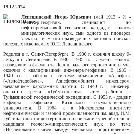
18.12.2024
Лепешинский Игорь Юрьевич
(май 1913 - ?) -
инженер-геофизик, специалист по
нефтепромысловой геофизике, кандидат геолого-
минералогических наук, сын одного из пионеров
электро- и магниторазведочных методов поисков
полезных ископаемых Ю.Н. Лепешинского.
Родился в г. Санкт-Петербурге. В 1930 г. окончил школу 9-
летку в г. Ленинграде. В 1930 - 1935 гг. - студент геолого-
разведочного факультета Ленинградского горного института,
окончил с квалификацией инженера-геофизика. В 1935 -
1940 гг. - работал в системе объединения «Азнефть»
(«Азнефтедобыча», Азнефтекомбинат) инженером,
начальником каротажных партий. С 1940 г. - инженер-
оператор треста «Туймазанефть», затем работал в
Туймазинской геофизической экспедиции. С 1953 г. - доцент
кафедры геофизики Казанского государственного
университета. В 1964 г. в Московском институте
нефтехимической и газовой промышленности им. акад. И.М.
Губкина защитил диссертацию на соискание ученой степени
кандидата геолого-минералогических наук по теме
«Исследование связей между удельным сопротивлением,