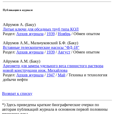
Публикации в журнале
Айрумов А. (Баку)
Литые ключи для обсадных труб типа КОЛ
Раздел:
Архив журнала
/
1939
/
Ноябрь
/ Обмен опытом
Айрумов А.М., Мальчуковский Б.Ф. (Баку)
Вставные телескопические насосы "ФД-18"
Раздел:
Архив журнала
/
1939
/
Август
/ Обмен опытом
Айрумов А.М. (Баку)
Ареометр для замера удельного веса глинистого раствора
новой конструкции инж. Михайлова
Раздел:
Архив журнала
/
1947
/
Май
/ Техника и технология
добычи нефти
Возврат к списку
*) Здесь приведены краткие биографические очерки по
авторам публикаций журнала в основном первой половины
прошлого века.