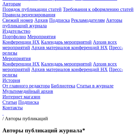
Авторам
Порядок публикации статей
Требования к оформлению статей
Правила рецензирования
Свежий номер
Архив
Подписка
Рекламодателям
Авторы
публикаций журнала
Издательство
Портфолио
Мероприятия
Конференции НХ
Календарь мероприятий
Архив всех
мероприятий
Архив материалов конференций НХ
Пресс-
релизы
Мероприятия
Конференции НХ
Календарь мероприятий
Архив всех
мероприятий
Архив материалов конференций НХ
Пресс-
релизы
История
От главного редактора
Библиотека
Статьи в журнале
Мультимедийный архив
Интернет магазин
Статьи
Подписка
Контакты
/
Авторы публикаций
Авторы публикаций журнала*