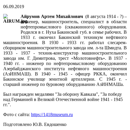
06.09.2019
Айрумов Артем Михайлович
(8 августа 1914 - ?) –
инженер, машиностроитель, специалист в области
нефтепромыслового (скважинного) оборудования.
Родился в г. Нуха Бакинской губ. в семье рабочих. В
1933 г. окончил Бакинский техникум нефтяного
машиностроения. В 1930 - 1933 гг. работал слесарем-
сборщиком машиностроительного завода им. л-та Шмидта. В
1933 - 1937 - техник-конструктор машиностроительного
завода им. Г. Димитрова, трест «Молотовнефть». В 1937 -
1940 гг. - инженер по нефтепромысловому оборудованию
Азербайджанского института нефтяного машиностроения
(АзИНМАШ). В 1940 - 1945 - офицер РККА, окончил
Бакинское училище зенитной артиллерии. С 1945 г. -
старший инженер по буровому оборудованию АзИНМАШа.
Был награжден медалями "За оборону Кавказа", "За победу
над Германией в Великой Отечественной войне 1941 - 1945
гг.".
Фото с сайта:
https://1418museum.ru
Подготовлено Ю.В. Евдошенко