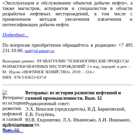
«Эксплуатация и обслуживание объектов добычи нефти», а
также магистров, аспирантов и специалистов в области
разработки нефтяных месторождений, в том числе с
применением методов увеличения извлечения и
интенсификации добычи нефти.
Подробнее...
По вопросам приобретения обращайтесь в редакцию: +7 495
231-10-90,
mail@oil-industry.ru
Выходные данные: Р.Р. ИБАТУЛЛИН "ТЕХНОЛОГИЧЕСКИЕ ПРОЦЕССЫ
РАЗРАБОТКИ НЕФТЯНЫХ МЕСТОРОЖДЕНИЙ" 2-е изд., перераб. и доп. –
М.: Изд-во «НЕФТЯНОЕ ХОЗЯЙСТВО», 2019. – 324 с.
ISBN: 978-5-93623-037-0
Ветераны: из истории развития нефтяной и
газовой промышленности. Вып. 32
Редакционный совет:
Э.Х. Векилов (председатель), В.Д. Барановский,
Е.В. Голубева,
Ю.В. Евдошенко, Л.А. Иванисько, А.И. Иванькин,
А.Л. Салтыков
Читать...