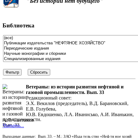
"Без истории нет будущего"
Библиотека
Ветераны: из истории развития нефтяной и
газовой промышленности. Вып. 33
Редакционный совет:
Э.Х. Векилов (председатель), В.Д. Барановский,
Е.В. Голубева,
Ю.В. Евдошенко, Л.А. Иванисько, А.И. Иванькин,
А.Л. Салтыков
Читать...
Выходные данные: Вып. 33. – М.: ЗАО «Изда тель ство «Неф тя ное хозяй