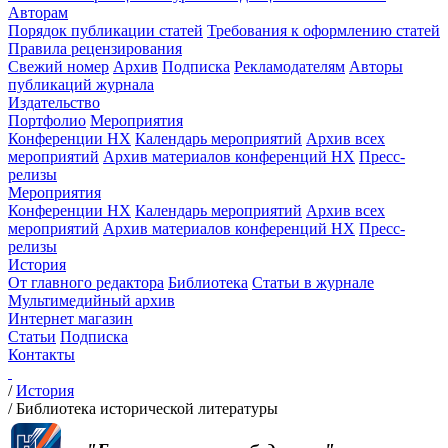
Авторам
Порядок публикации статей
Требования к оформлению статей
Правила рецензирования
Свежий номер
Архив
Подписка
Рекламодателям
Авторы
публикаций журнала
Издательство
Портфолио
Мероприятия
Конференции НХ
Календарь мероприятий
Архив всех
мероприятий
Архив материалов конференций НХ
Пресс-
релизы
Мероприятия
Конференции НХ
Календарь мероприятий
Архив всех
мероприятий
Архив материалов конференций НХ
Пресс-
релизы
История
От главного редактора
Библиотека
Статьи в журнале
Мультимедийный архив
Интернет магазин
Статьи
Подписка
Контакты
/
История
/
Библиотека исторической литературы