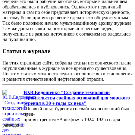
очередь это были рабочие заготовки, которые в дальнейшем
обрабатывались и публковались. Однако этот первичный
материал и сам по себе представляет историческую ценность,
поэтому было принято решение сделать его общедоступным.
Так было положено начало мультимедийному архиву журнала.
Там же даны ссылки на некоторые истересные видео,
полученные из разных источников с согласием их владельцев
на публикацию.
Статьи в журнале
На этих страницах сайта собраны статьи исторического плана,
опубликованные в журнале за все время его существования.
По этим статьям можно отследить основные вехи становления
и развития отечественной нефтегазовой отрасли.
Ю.В.Евдошенко "Создание технологий
строительства свайных оснований для морского
бурения в 30-е годы хх века"
"Первый опыт бурения со свайных оснований был
пред-
принят трестом «Азнефть» в 1924–1925 гг. для
разведки...