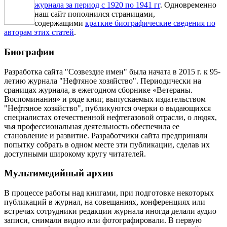
журнала за период с 1920 по 1941 гг
. Одновременно
наш сайт пополнился страницами,
содержащими
краткие биографические сведения по
авторам этих статей
.
Биографии
Разработка сайта "Созвездие имен" была начата в 2015 г. к 95-
летию журнала "Нефтяное хозяйство". Периодически на
сраницах журнала, в ежегодном сборнике «Ветераны.
Воспоминания» и ряде книг, выпускаемых издательством
"Нефтяное хозяйство", публикуются очерки о выдающихся
специалистах отечественной нефтегазовой отрасли, о людях,
чья профессиональная деятельность обеспечила ее
становление и развитие. Разработчики сайта предприняли
попытку собрать в одном месте эти публикации, сделав их
доступными широкому кругу читателей.
Мультимедийный архив
В процессе работы над книгами, при подготовке некоторых
публикаций в журнал, на совещаниях, конференциях или
встречах сотрудники редакции журнала иногда делали аудио
записи, снимали видио или фотографировали. В первую