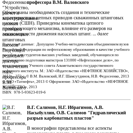
профессора В.М. Валовского
Обоснованы необходимость создания и технические
характеристики цепных приводов скважинных штанговых
насосов (СШН). Приведены кинематика цепного
преобразующего механизма, влияние его размеров на
закономерности движения насосных штанг. ...
далее
Выходные данные: Допущено Учебно-методическим объединением вузов
Российской Федерации по нефтегазовому образованию в качестве учебного
пособия для студентов высших учебных заведений, обучающихся по
направлению подготовки магистров 131000 «Нефтегазовое дело», по
представлению Ученого совета Альметьевского государственного
нефтяного института. М.: ЗАО «Издательство «НЕФТЯНОЕ ХОЗЯЙСТВО»,
2013. – 272 с. © В.М. Валовский, И.Г. Шамсутдинов, Н.В. Федосеенко, 2013
© ОАО «Татнефть», 2013 © Оформление. ЗАО «Издательство «НЕФТЯНОЕ
ХОЗЯЙСТВО», 2013
ISBN: 978-5-93623-019-6
В.Г. Салимов, Н.Г. Ибрагимов, А.В.
Насыбуллин, О.В. Салимов "Гидравлический
разрыв карбонатных пластов"
В монографии представлены все аспекты