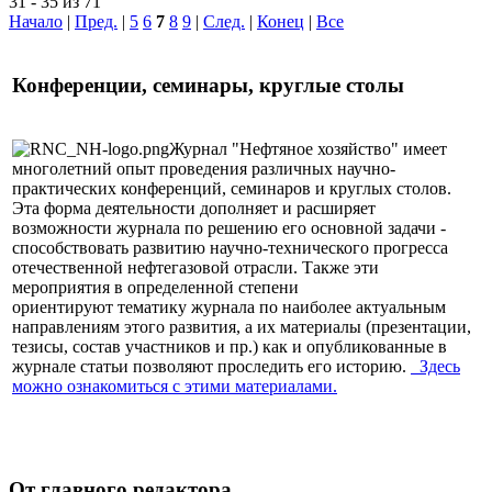
31 - 35 из 71
Начало
|
Пред.
|
5
6
7
8
9
|
След.
|
Конец
|
Все
Конференции, семинары, круглые столы
Журнал "Нефтяное хозяйство" имеет
многолетний опыт проведения различных научно-
практических конференций, семинаров и круглых столов.
Эта форма деятельности дополняет и расширяет
возможности журнала по решению его основной задачи -
способствовать развитию научно-технического прогресса
отечественной нефтегазовой отрасли. Также эти
мероприятия в определенной степени
ориентируют тематику журнала по наиболее актуальным
направлениям этого развития, а их материалы (презентации,
тезисы, состав участников и пр.) как и опубликованные в
журнале статьи позволяют проследить его историю.
Здесь
можно ознакомиться с этими материалами
.
От главного редактора