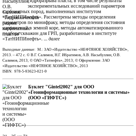
гидроразрыва пласта, в том числе результаты
экспериментальных исследований параметров
карбонатных пород, выполненных институтом
«ТатНИПИнефть». Рассмотрены методы определения
параметров по минифраку, методы определения состояния
напряжений в земной коре, методы автоматизированного
подбора скважин для ГРП, разработанные в институте
«ТатНИПИнефть». ...
далее
Выходные данные: М.: ЗАО «Издательство «НЕФТЯНОЕ ХОЗЯЙСТВО»,
2013. – 472 с. © В.Г. Салимов, Н.Г. Ибрагимов, А.В. Насыбуллин, О.В.
Салимов, 2013; © ОАО «Татнефть», 2013; © Оформление. ЗАО
«Издательство «НЕФТЯНОЕ ХОЗЯЙСТВО», 2013
ISBN: 978-5-93623-021-9
Буклет "Gintel2002" для ООО
«Геоинформационные технологии и системы»
(ООО «ГИФТС»)