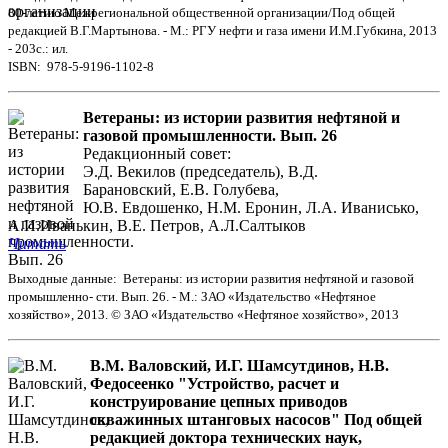
80-летию Межрегиональной общественной организации/Под общей
редакцией В.Г.Мартынова. - М.: РГУ нефти и газа имени И.М.Губкина, 2013
- 203с.: ил.
ISBN: 978-5-9196-1102-8
Ветераны: из истории развития нефтяной и
газовой промышленности. Вып. 26
Редакционный совет:
Э.Д. Векилов (председатель), В.Д.
Барановский, Е.В. Голубева,
Ю.В. Евдошенко, Н.М. Еронин, Л.А. Иванисько,
А.И.Иванькин, В.Е. Петров, А.Л.Салтыков
Читать
Выходные данные: Ветераны: из истории развития нефтяной и газовой
промышленно- сти. Вып. 26. - М.: ЗАО «Издательство «Нефтяное
хозяйство», 2013. © ЗАО «Издательство «Нефтяное хозяйство», 2013
В.М. Валовский, И.Г. Шамсутдинов, Н.В.
Федосеенко "Устройство, расчет и
конструирование цепных приводов
скважинных штанговых насосов" Под общей
редакцией доктора технических наук,