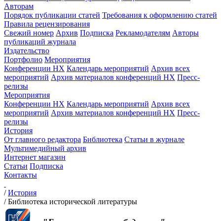
Авторам
Порядок публикации статей
Требования к оформлению статей
Правила рецензирования
Свежий номер
Архив
Подписка
Рекламодателям
Авторы
публикаций журнала
Издательство
Портфолио
Мероприятия
Конференции НХ
Календарь мероприятий
Архив всех
мероприятий
Архив материалов конференций НХ
Пресс-
релизы
Мероприятия
Конференции НХ
Календарь мероприятий
Архив всех
мероприятий
Архив материалов конференций НХ
Пресс-
релизы
История
От главного редактора
Библиотека
Статьи в журнале
Мультимедийный архив
Интернет магазин
Статьи
Подписка
Контакты
/
История
/
Библиотека исторической литературы