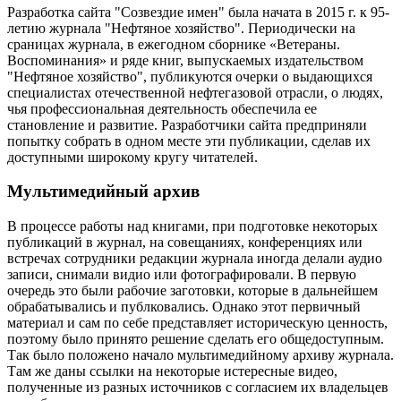
Разработка сайта "Созвездие имен" была начата в 2015 г. к 95-
летию журнала "Нефтяное хозяйство". Периодически на
сраницах журнала, в ежегодном сборнике «Ветераны.
Воспоминания» и ряде книг, выпускаемых издательством
"Нефтяное хозяйство", публикуются очерки о выдающихся
специалистах отечественной нефтегазовой отрасли, о людях,
чья профессиональная деятельность обеспечила ее
становление и развитие. Разработчики сайта предприняли
попытку собрать в одном месте эти публикации, сделав их
доступными широкому кругу читателей.
Мультимедийный архив
В процессе работы над книгами, при подготовке некоторых
публикаций в журнал, на совещаниях, конференциях или
встречах сотрудники редакции журнала иногда делали аудио
записи, снимали видио или фотографировали. В первую
очередь это были рабочие заготовки, которые в дальнейшем
обрабатывались и публковались. Однако этот первичный
материал и сам по себе представляет историческую ценность,
поэтому было принято решение сделать его общедоступным.
Так было положено начало мультимедийному архиву журнала.
Там же даны ссылки на некоторые истересные видео,
полученные из разных источников с согласием их владельцев